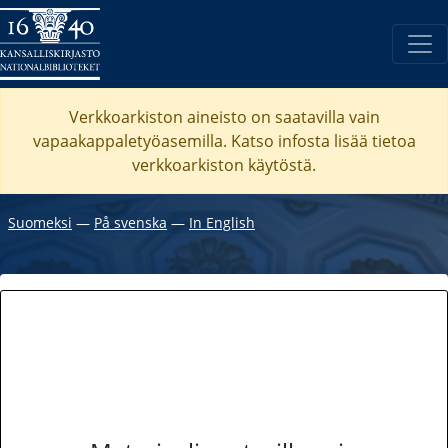
Verkkoarkiston aineisto on saatavilla vain
vapaakappaletyöasemilla. Katso
infosta
lisää tietoa
verkkoarkiston käytöstä.
Suomeksi
―
På svenska
―
In English