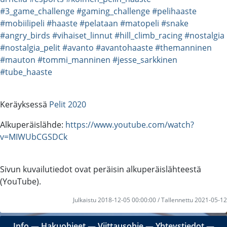
#3_game_challenge
#gaming_challenge
#pelihaaste
#mobiilipeli
#haaste
#pelataan
#matopeli
#snake
#angry_birds
#vihaiset_linnut
#hill_climb_racing
#nostalgia
#nostalgia_pelit
#avanto
#avantohaaste
#themanninen
#mauton
#tommi_manninen
#jesse_sarkkinen
#tube_haaste
Keräyksessä
Pelit 2020
Alkuperäislähde:
https://www.youtube.com/watch?
v=MIWUbCGSDCk
Sivun kuvailutiedot ovat peräisin alkuperäislähteestä
(YouTube).
Julkaistu 2018-12-05 00:00:00 / Tallennettu 2021-05-12
Info
―
Hakuohjeet
―
Viittausohje
―
Yhteystiedot
―