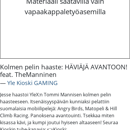
Materiaali saatavilla vain
vapaakappaletyöasemilla
Kolmen pelin haaste: HÄVIÄJÄ AVANTOON!
feat. TheManninen
―
Yle Kioski GAMING
Jesse haastoi YleX:n Tommi Mannisen kolmen pelin
haasteeseen. Itsenäisyyspäivän kunniaksi pelattiin
suomalaisia mobiilipelejä: Angry Birds, Matopeli & Hill
Climb Racing. Panoksena avantouinti. Tsekkaa miten
kisassa kävi, ja kumpi joutui hyiseen altaaseen! Seuraa
Kioskin tube-kanavia: 👉Kioski: