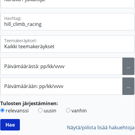
Hashtag:
Teemakeräykset:
Päivämäärästä: pp/kk/vvvv
...
Päivämäärään: pp/kk/vvvv
...
Tulosten järjestäminen:
relevanssi
uusin
vanhin
Näytä/piilota lisää hakuehtoja