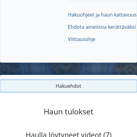
Hakuohjeet ja haun kattavuus
Ehdota aineistoa kerättäväksi
Viittausohje
Hakuehdot
Haun tulokset
Haulla löytyneet videot (7)