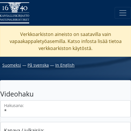
Verkkoarkiston aineisto on saatavilla vain
vapaakappaletyöasemilla. Katso
infosta
lisää tietoa
verkkoarkiston käytöstä.
Suomeksi
―
På svenska
―
In English
Videohaku
Hakusana:
Kanava / julkaisija: