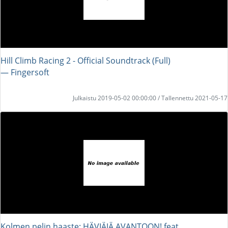
Hill Climb Racing 2 - Official Soundtrack (Full)
― Fingersoft
Julkaistu 2019-05-02 00:00:00 / Tallennettu 2021-05-17
Kolmen pelin haaste: HÄVIÄJÄ AVANTOON! feat.