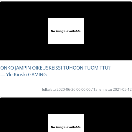
ONKO JAMPIN OIKEUSKEISSI TUHOON TUOMITTU?
― Yle Kioski GAMING
Julkaistu 2020-06-26 00:00:00 / Tallennettu 2021-05-12