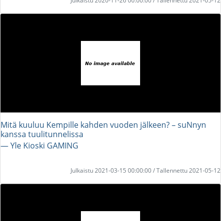
Julkaistu 2020-11-26 00:00:00 / Tallennettu 2021-05-12
Mitä kuuluu Kempille kahden vuoden jälkeen? – suNnyn
kanssa tuulitunnelissa
― Yle Kioski GAMING
Julkaistu 2021-03-15 00:00:00 / Tallennettu 2021-05-12