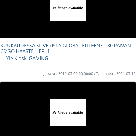
KUUKAUDESSA SILVERISTÄ GLOBAL ELITEEN? – 30 PÄIVÄN
CS:GO HAASTE | EP. 1
― Yle Kioski GAMING
Julkaistu 2019-05-09 00:00:00 / Tallennettu 2021-05-12