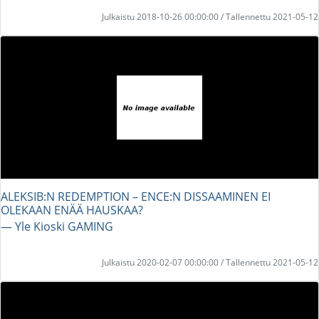
Julkaistu 2018-10-26 00:00:00 / Tallennettu 2021-05-12
ALEKSIB:N REDEMPTION – ENCE:N DISSAAMINEN EI
OLEKAAN ENÄÄ HAUSKAA?
― Yle Kioski GAMING
Julkaistu 2020-02-07 00:00:00 / Tallennettu 2021-05-12