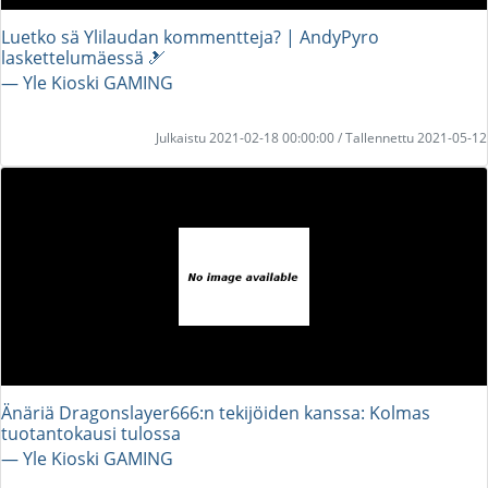
Luetko sä Ylilaudan kommentteja? | AndyPyro
laskettelumäessä 🎿
― Yle Kioski GAMING
Julkaistu 2021-02-18 00:00:00 / Tallennettu 2021-05-12
Änäriä Dragonslayer666:n tekijöiden kanssa: Kolmas
tuotantokausi tulossa
― Yle Kioski GAMING