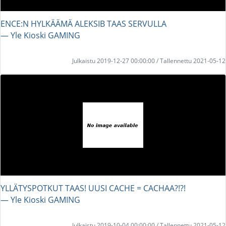
ENCE:N HYLKÄÄMÄ ALEKSIB TAAS SERVULLA
― Yle Kioski GAMING
Julkaistu 2019-12-27 00:00:00 / Tallennettu 2021-05-12
YLLÄTYSPOTKUT TAAS! UUSI CACHE = CACHAA?!?!
― Yle Kioski GAMING
Julkaistu 2019-10-04 00:00:00 / Tallennettu 2021-05-12