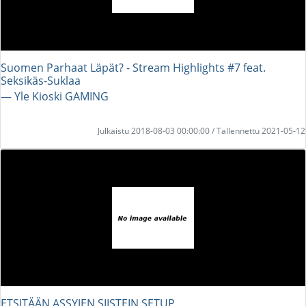
Suomen Parhaat Läpät? - Stream Highlights #7 feat.
Seksikäs-Suklaa
― Yle Kioski GAMING
Julkaistu 2018-08-03 00:00:00 / Tallennettu 2021-05-12
ETSITÄÄN ASSYJEN SIISTEIN SETUP