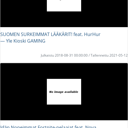
SUOMEN SURKEIMMAT LÄÄKÄRIT! feat. HurHur
― Yle Kioski GAMING
Julkaistu 2018-08-31 00:00:00 / Tallennettu 2021-05-12
Idän Nopeimmat Fortnite-pelaajat feat. Nova