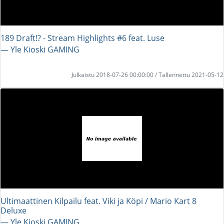
189 Draft!? - Stream Highlights #6 feat. Luse
― Yle Kioski GAMING
Julkaistu 2018-07-26 00:00:00 / Tallennettu 2021-05-12
Ultimaattinen Kilpailu feat. Viki ja Köpi / Mario Kart 8
Deluxe
― Yle Kioski GAMING