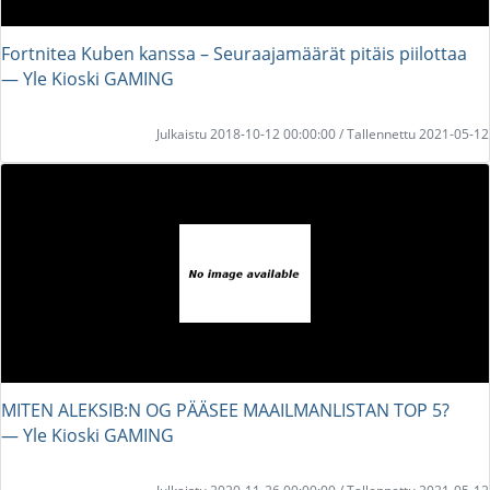
Fortnitea Kuben kanssa – Seuraajamäärät pitäis piilottaa
― Yle Kioski GAMING
Julkaistu 2018-10-12 00:00:00 / Tallennettu 2021-05-12
MITEN ALEKSIB:N OG PÄÄSEE MAAILMANLISTAN TOP 5?
― Yle Kioski GAMING