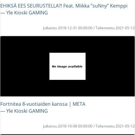
EHIKSÄ EES SEURUSTELLA?! Feat. Miikka ”suNny” Kemppi
― Yle Kioski GAMING
Julkaistu 2018-12-31 00:00:00 / Tallennettu 2021-05-12
Fortnitea 8-vuotiaiden kanssa | META
― Yle Kioski GAMING
Julkaistu 2018-10-08 00:00:00 / Tallennettu 2021-05-12