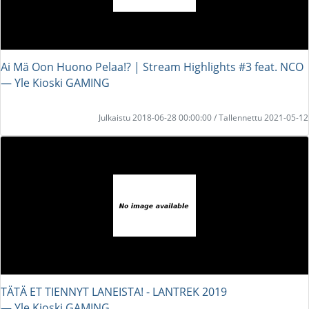
Ai Mä Oon Huono Pelaa!? | Stream Highlights #3 feat. NCO
― Yle Kioski GAMING
Julkaistu 2018-06-28 00:00:00 / Tallennettu 2021-05-12
TÄTÄ ET TIENNYT LANEISTA! - LANTREK 2019
― Yle Kioski GAMING