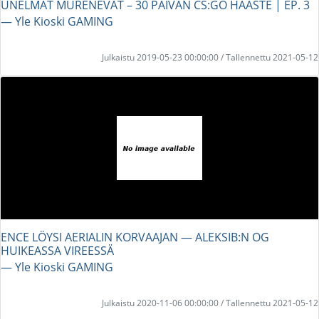
UNELMAT MURENEVAT – 30 PÄIVÄN CS:GO HAASTE | EP. 3
― Yle Kioski GAMING
Julkaistu 2019-05-23 00:00:00 / Tallennettu 2021-05-12
ENCE LÖYSI AERIALIN KORVAAJAN — ALEKSIB:N OG
HUIKEASSA VIREESSÄ
― Yle Kioski GAMING
Julkaistu 2020-11-06 00:00:00 / Tallennettu 2021-05-12