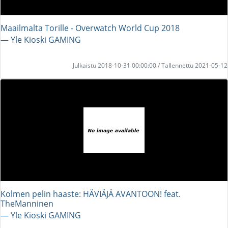
Maailmalta Torille - Overwatch World Cup 2018
― Yle Kioski GAMING
Julkaistu 2018-10-31 00:00:00 / Tallennettu 2021-05-12
Kolmen pelin haaste: HÄVIÄJÄ AVANTOON! feat.
TheManninen
― Yle Kioski GAMING