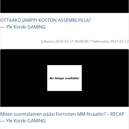
OTTAAKO JAMPPI KOSTON ASSEMBLYILLA?
― Yle Kioski GAMING
Julkaistu 2020-02-21 00:00:00 / Tallennettu 2021-05-12
Miten suomalainen pääsi Fortniten MM-finaaliin? – RECAP
― Yle Kioski GAMING