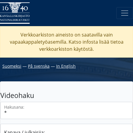
Verkkoarkiston aineisto on saatavilla vain
vapaakappaletyöasemilla. Katso
infosta
lisää tietoa
verkkoarkiston käytöstä.
Suomeksi
―
På svenska
―
In English
Videohaku
Hakusana:
Kanava / julkaisija: