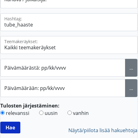
Hashtag:
Teemakeräykset:
Päivämäärästä: pp/kk/vvvv
...
Päivämäärään: pp/kk/vvvv
...
Tulosten järjestäminen:
relevanssi
uusin
vanhin
Näytä/piilota lisää hakuehtoja