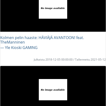
Kolmen pelin haaste: HÄVIÄJÄ AVANTOON! feat.
TheManninen
― Yle Kioski GAMING
Julkaistu 2018-12-05 00:00:00 / Tallennettu 2021-05-12