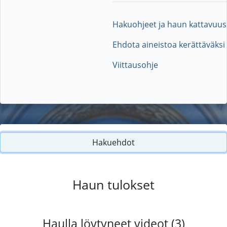
Hakuohjeet ja haun kattavuus
Ehdota aineistoa kerättäväksi
Viittausohje
Hakuehdot
Haun tulokset
Haulla löytyneet videot (3)