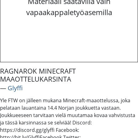
Materiaali saatavilla vain
vapaakappaletyöasemilla
RAGNAROK MINECRAFT
MAAOTTELUKARSINTA
―
Glyffi
Yle FTW on jälleen mukana Minecraft-maaottelussa, joka
pelataan lauantaina 14.4 Norjan joukkuetta vastaan.
Joukkueeseen tarvitaan vielä muutamaa kovaa vahvistusta
ja tässä karsinnassa se selviää! Discord:
https://discord.gg/glyffi Facebook:
http://bit.ly/GlyffiFacebook Twitter: