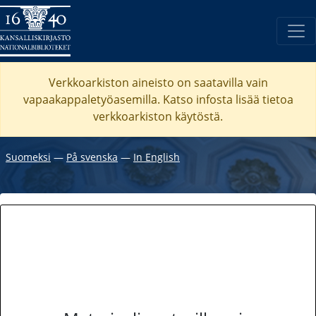
Verkkoarkiston aineisto on saatavilla vain
vapaakappaletyöasemilla. Katso
infosta
lisää tietoa
verkkoarkiston käytöstä.
Suomeksi
―
På svenska
―
In English