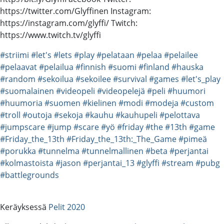
https://twitter.com/Glyffinen Instagram:
https://instagram.com/glyffi/ Twitch:
https://www.twitch.tv/glyffi
#striimi
#let's
#lets
#play
#pelataan
#pelaa
#pelailee
#pelaavat
#pelailua
#finnish
#suomi
#finland
#hauska
#random
#sekoilua
#sekoilee
#survival
#games
#let's_play
#suomalainen
#videopeli
#videopelejä
#peli
#huumori
#huumoria
#suomen
#kielinen
#modi
#modeja
#custom
#troll
#outoja
#sekoja
#kauhu
#kauhupeli
#pelottava
#jumpscare
#jump
#scare
#yö
#friday
#the
#13th
#game
#Friday_the_13th
#Friday_the_13th:_The_Game
#pimeä
#porukka
#tunnelma
#tunnelmallinen
#beta
#perjantai
#kolmastoista
#jason
#perjantai_13
#glyffi
#stream
#pubg
#battlegrounds
Keräyksessä
Pelit 2020