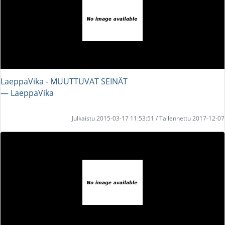
LaeppaVika - MUUTTUVAT SEINÄT
― LaeppaVika
Julkaistu 2015-03-17 11:53:51 / Tallennettu 2017-12-07