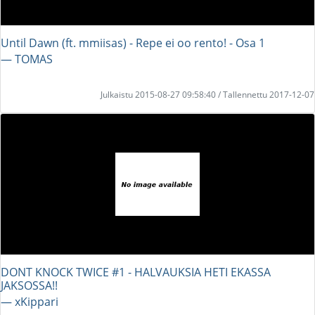
Until Dawn (ft. mmiisas) - Repe ei oo rento! - Osa 1
― TOMAS
Julkaistu 2015-08-27 09:58:40 / Tallennettu 2017-12-07
DONT KNOCK TWICE #1 - HALVAUKSIA HETI EKASSA
JAKSOSSA!!
― xKippari