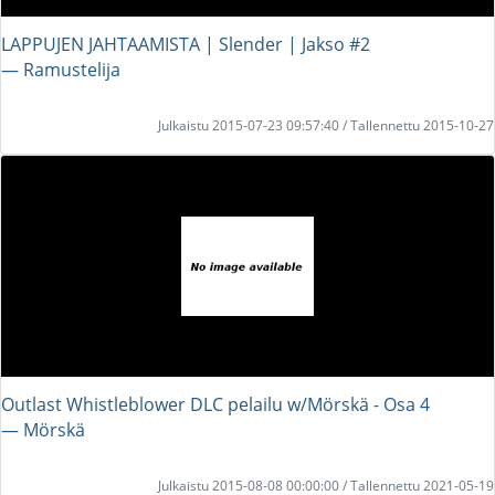
LAPPUJEN JAHTAAMISTA | Slender | Jakso #2
― Ramustelija
Julkaistu 2015-07-23 09:57:40 / Tallennettu 2015-10-27
Outlast Whistleblower DLC pelailu w/Mörskä - Osa 4
― Mörskä
Julkaistu 2015-08-08 00:00:00 / Tallennettu 2021-05-19