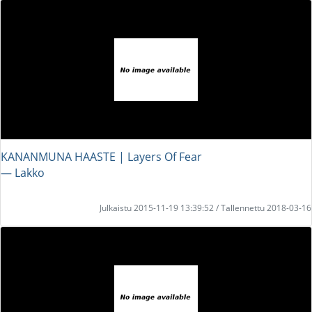
KANANMUNA HAASTE | Layers Of Fear
― Lakko
Julkaistu 2015-11-19 13:39:52 / Tallennettu 2018-03-16