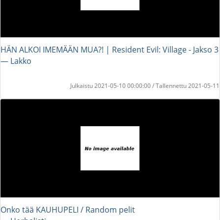
HÄN ALKOI IMEMÄÄN MUA?! | Resident Evil: Village - Jakso 3
― Lakko
Julkaistu 2021-05-10 00:00:00 / Tallennettu 2021-05-11
Onko tää KAUHUPELI / Random pelit