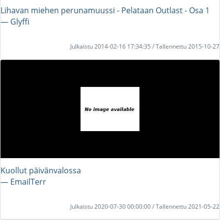
Lihavan miehen perunamuussi - Pelataan Outlast - Osa 1
― Glyffi
Julkaistu 2014-02-16 17:34:35 / Tallennettu 2015-10-27
Kuollut päivänvalossa
― EmailTerr
Julkaistu 2020-07-30 00:00:00 / Tallennettu 2021-05-22