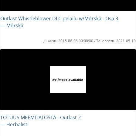
Outlast Whistleblower DLC pelailu w/Mörskä - Osa 3
― Mörskä
Julkaistu 2015-08-08 00:00:00 / Tallennettu 2021-05-19
TOTUUS MEEMITALOSTA - Outlast 2
― Herbalisti