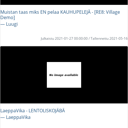
Muistan taas miks EN pelaa KAUHUPELEJÄ - [RE8: Village
Demo]
― Luugi
Julkaistu 2021-01-27 00:00:00 / Tallennettu 2021-05-16
LaeppaVika - LENTOLISKOJÄBÄ
― LaeppaVika