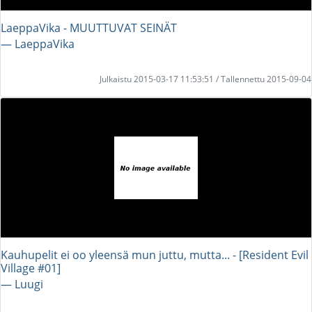
LaeppaVika - MUUTTUVAT SEINÄT
― LaeppaVika
Julkaistu 2015-03-17 11:53:51 / Tallennettu 2015-09-04
Kauhupelit ei oo yleensä mun juttu, mutta... - [Resident Evil
Village #01]
― Luugi