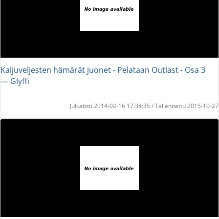
Kaljuveljesten hämärät juonet - Pelataan Outlast - Osa 3
― Glyffi
Julkaistu 2014-02-16 17:34:35 / Tallennettu 2015-10-27