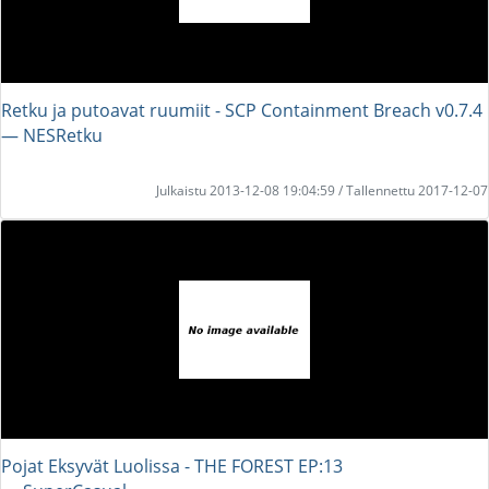
Retku ja putoavat ruumiit - SCP Containment Breach v0.7.4
― NESRetku
Julkaistu 2013-12-08 19:04:59 / Tallennettu 2017-12-07
Pojat Eksyvät Luolissa - THE FOREST EP:13