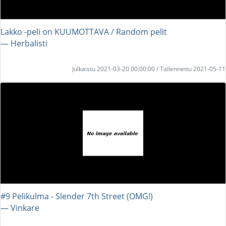
Lakko -peli on KUUMOTTAVA / Random pelit
― Herbalisti
Julkaistu 2021-03-20 00:00:00 / Tallennettu 2021-05-11
#9 Pelikulma - Slender 7th Street (OMG!)
― Vinkare