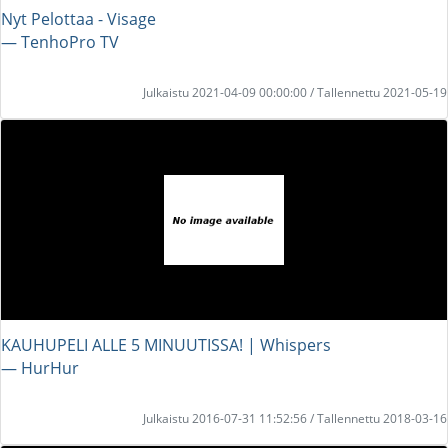
Nyt Pelottaa - Visage
― TenhoPro TV
Julkaistu 2021-04-09 00:00:00 / Tallennettu 2021-05-19
KAUHUPELI ALLE 5 MINUUTISSA! | Whispers
― HurHur
Julkaistu 2016-07-31 11:52:56 / Tallennettu 2018-03-16