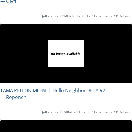
― Glyffi
Julkaistu 2014-02-16 17:35:12 / Tallennettu 2017-12-07
TÄMÄ PELI ON MEEMI!| Hello Neighbor BETA #2
― Roponen
Julkaistu 2017-08-02 11:52:38 / Tallennettu 2017-12-07