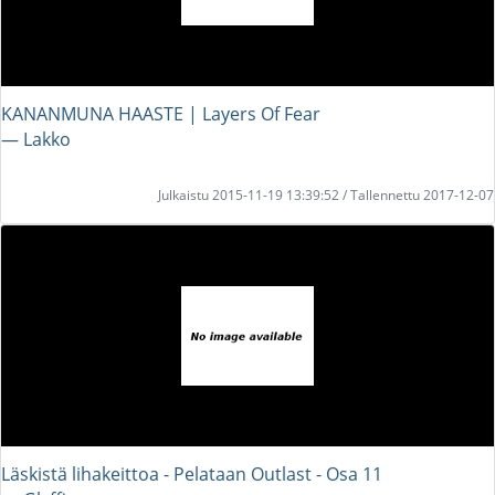
KANANMUNA HAASTE | Layers Of Fear
― Lakko
Julkaistu 2015-11-19 13:39:52 / Tallennettu 2017-12-07
Läskistä lihakeittoa - Pelataan Outlast - Osa 11