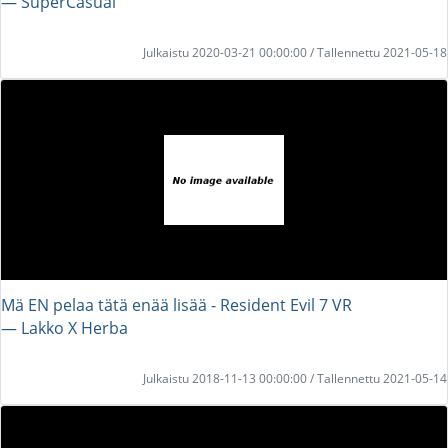
― SuperCasual
Julkaistu 2020-03-21 00:00:00 / Tallennettu 2021-05-18
Mä EN pelaa tätä enää lisää - Resident Evil 7 VR
― Lakko X Herba
Julkaistu 2018-11-13 00:00:00 / Tallennettu 2021-05-14