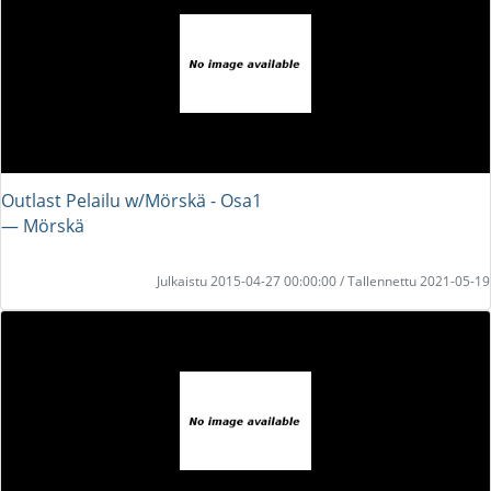
Outlast Pelailu w/Mörskä - Osa1
― Mörskä
Julkaistu 2015-04-27 00:00:00 / Tallennettu 2021-05-19