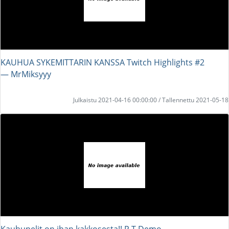
KAUHUA SYKEMITTARIN KANSSA Twitch Highlights #2
― MrMiksyyy
Julkaistu 2021-04-16 00:00:00 / Tallennettu 2021-05-18
Kauhupelit on ihan kakkosesta!! P.T Demo