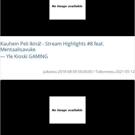
Kauhein Peli Ikinä! - Stream Highlights #8 feat.
Mentaalisavuke
― Yle Kioski GAMING
Julkaistu 2018-08-09 00:00:00 / Tallennettu 2021-05-12