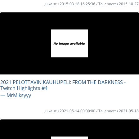
Julkaistu 2015-03-18 16:25:36 / Tallennettu 2015-10-27
2021 PELOTTAVIN KAUHUPELI: FROM THE DARKNESS -
Twitch Highlights #4
― MrMiksyyy
Julkaistu 2021-05-14 00:00:00 / Tallennettu 2021-05-18