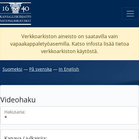
Verkkoarkiston aineisto on saatavilla vain
vapaakappaletyöasemilla. Katso
infosta
lisää tietoa
verkkoarkiston käytöstä.
Suomeksi
―
På svenska
―
In English
Videohaku
Hakusana:
Kanava / julkaisija: