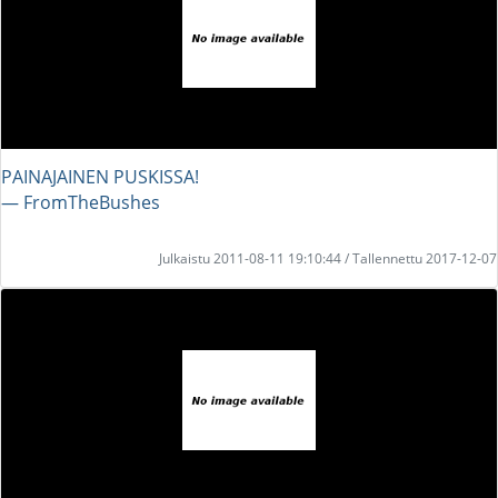
PAINAJAINEN PUSKISSA!
― FromTheBushes
Julkaistu 2011-08-11 19:10:44 / Tallennettu 2017-12-07