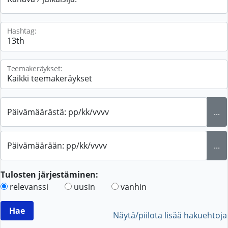
Hashtag:
Teemakeräykset:
Päivämäärästä: pp/kk/vvvv
...
Päivämäärään: pp/kk/vvvv
...
Tulosten järjestäminen:
relevanssi
uusin
vanhin
Näytä/piilota lisää hakuehtoja