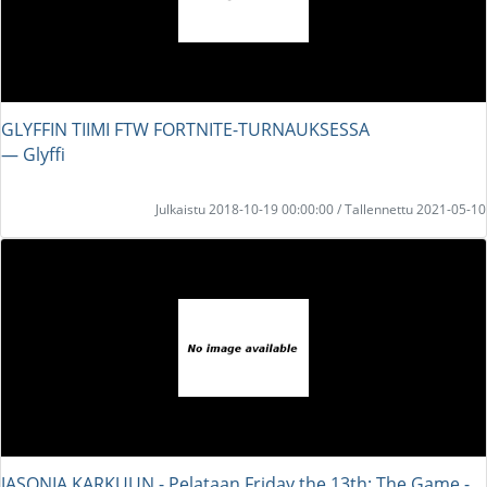
GLYFFIN TIIMI FTW FORTNITE-TURNAUKSESSA
― Glyffi
Julkaistu 2018-10-19 00:00:00 / Tallennettu 2021-05-10
JASONIA KARKUUN - Pelataan Friday the 13th: The Game -