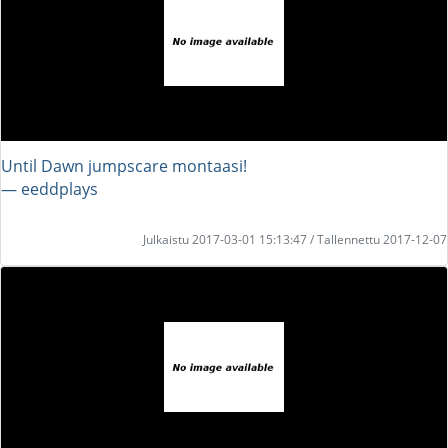
Until Dawn jumpscare montaasi!
― eeddplays
Julkaistu 2017-03-01 15:13:47 / Tallennettu 2017-12-07