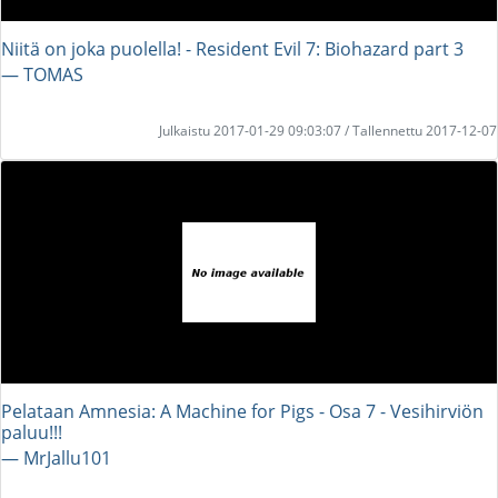
Niitä on joka puolella! - Resident Evil 7: Biohazard part 3
― TOMAS
Julkaistu 2017-01-29 09:03:07 / Tallennettu 2017-12-07
Pelataan Amnesia: A Machine for Pigs - Osa 7 - Vesihirviön
paluu!!!
― MrJallu101