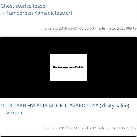
Ghost stories teaser
― Tampereen Komediateatteri
Julkaistu 2018-08-31 00:00:00 / Tallennettu 2023-08-10
TUTKITAAN HYLÄTTY MOTELLI *VAROITUS* (Yksityisalue)
― Vekara
Julkaistu 2017-07-18 07:21:20 / Tallennettu 2017-12-07