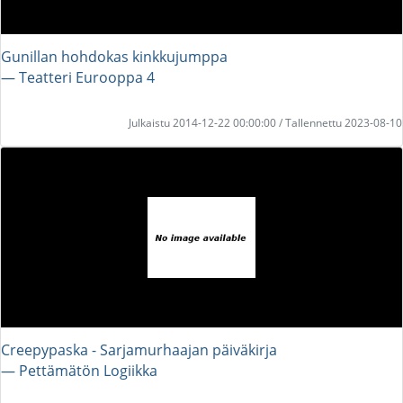
Gunillan hohdokas kinkkujumppa
― Teatteri Eurooppa 4
Julkaistu 2014-12-22 00:00:00 / Tallennettu 2023-08-10
Creepypaska - Sarjamurhaajan päiväkirja
― Pettämätön Logiikka