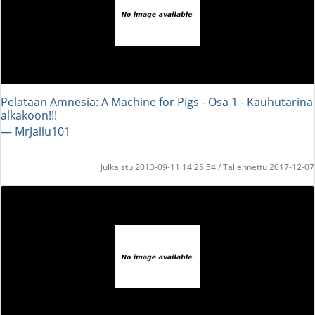
Pelataan Amnesia: A Machine for Pigs - Osa 1 - Kauhutarina
alkakoon!!!
― MrJallu101
Julkaistu 2013-09-11 14:25:54 / Tallennettu 2017-12-07