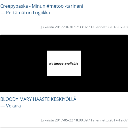
Creepypaska - Minun #metoo -tarinani
― Pettämätön Logiikka
Julkaistu 2017-10-30 17:33:02 / Tallennettu 2018-07-18
BLOODY MARY HAASTE KESKIYÖLLÄ
― Vekara
Julkaistu 2017-05-22 18:00:09 / Tallennettu 2017-12-07