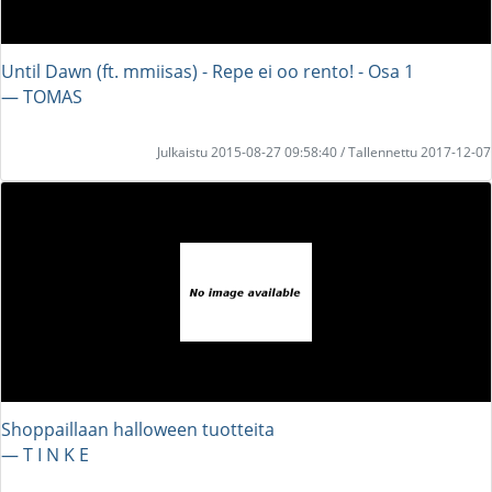
Until Dawn (ft. mmiisas) - Repe ei oo rento! - Osa 1
― TOMAS
Julkaistu 2015-08-27 09:58:40 / Tallennettu 2017-12-07
Shoppaillaan halloween tuotteita
― T I N K E