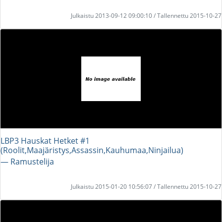
Julkaistu 2013-09-12 09:00:10 / Tallennettu 2015-10-27
LBP3 Hauskat Hetket #1
(Roolit,Maajäristys,Assassin,Kauhumaa,Ninjailua)
― Ramustelija
Julkaistu 2015-01-20 10:56:07 / Tallennettu 2015-10-27