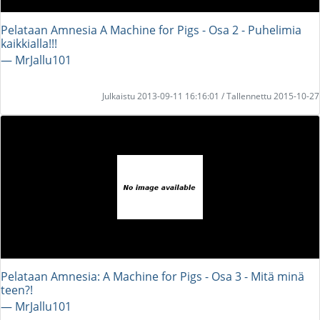
Pelataan Amnesia A Machine for Pigs - Osa 2 - Puhelimia
kaikkialla!!!
― MrJallu101
Julkaistu 2013-09-11 16:16:01 / Tallennettu 2015-10-27
Pelataan Amnesia: A Machine for Pigs - Osa 3 - Mitä minä
teen?!
― MrJallu101