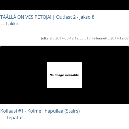
TÄÄLLÄ ON VESIPETOJA! | Outlast 2 - Jakso 8
― Lakko
Julkaistu 2017-05-12 12:33:51 / Tallennettu 2017-12-07
Kollaasi #1 - Kolme lihapullaa (Stairs)
― Tepatus