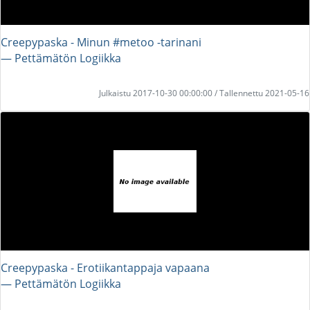
Creepypaska - Minun #metoo -tarinani
― Pettämätön Logiikka
Julkaistu 2017-10-30 00:00:00 / Tallennettu 2021-05-16
Creepypaska - Erotiikantappaja vapaana
― Pettämätön Logiikka