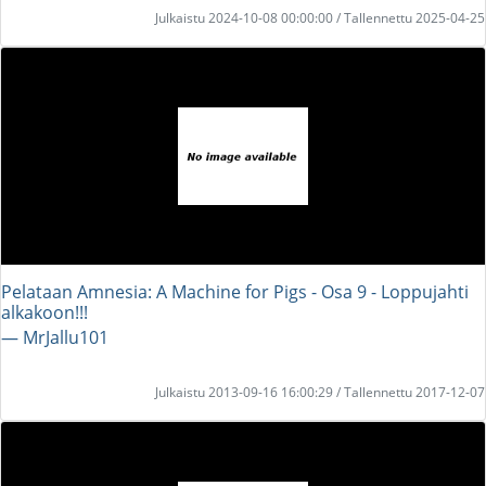
Julkaistu 2024-10-08 00:00:00 / Tallennettu 2025-04-25
Pelataan Amnesia: A Machine for Pigs - Osa 9 - Loppujahti
alkakoon!!!
― MrJallu101
Julkaistu 2013-09-16 16:00:29 / Tallennettu 2017-12-07