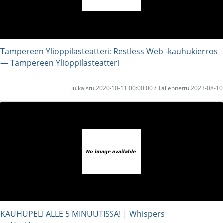
Tampereen Ylioppilasteatteri: Restless Web -kauhukierros
― Tampereen Ylioppilasteatteri
Julkaistu 2020-10-11 00:00:00 / Tallennettu 2023-08-10
KAUHUPELI ALLE 5 MINUUTISSA! | Whispers