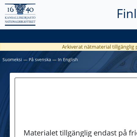
Fin
Arkiverat nätmaterial tillgänglig
Suomeksi
―
På svenska
―
In English
Materialet tillgänglig endast på f