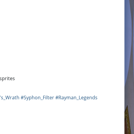
sprites
's_Wrath
#Syphon_Filter
#Rayman_Legends