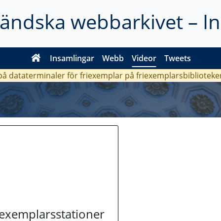
ländska webbarkivet – I
Insamlingar
Webb
Videor
Tweets
 på dataterminaler för friexemplar på friexemplarsbiblioteke
riexemplarsstationer