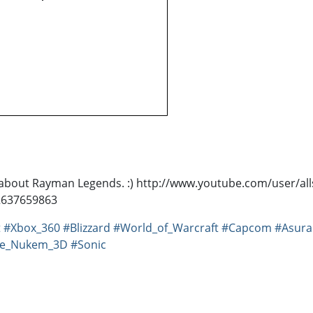
 about Rayman Legends. :) http://www.youtube.com/user/all
2637659863
t
#Xbox_360
#Blizzard
#World_of_Warcraft
#Capcom
#Asura
e_Nukem_3D
#Sonic