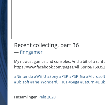
Recent collecting, part 36
―
finngamer
My newest games and consoles. And a bit of a rant
https://www.facebook.com/pages/All_Sprite/15835
#Nintendo
#Wii_U
#Sony
#PSP
#PSP_Go
#Microsof
#Ubisoft
#The_Wonderful_101
#Sega
#Saturn
#Duk
I insamlingen
Pelit 2020