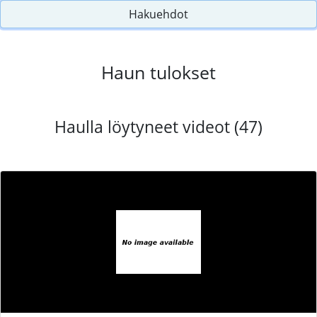
Hakuehdot
Haun tulokset
Haulla löytyneet videot (47)