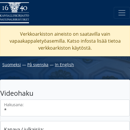
Verkkoarkiston aineisto on saatavilla vain
vapaakappaletyöasemilla. Katso
infosta
lisää tietoa
verkkoarkiston käytöstä.
Suomeksi
―
På svenska
―
In English
Videohaku
Hakusana:
Kanava / julkaisija: