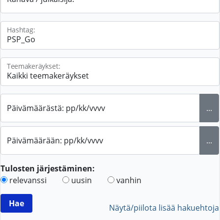
Hashtag:
Teemakeräykset:
Päivämäärästä: pp/kk/vvvv
...
Päivämäärään: pp/kk/vvvv
...
Tulosten järjestäminen:
relevanssi
uusin
vanhin
Näytä/piilota lisää hakuehtoja