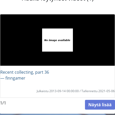
Recent collecting, part 36
― finngamer
Julkaistu 2013-09-14 00:00:00 / Tallennettu 2021-05-06
1/1
Näytä lisää