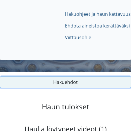
Hakuohjeet ja haun kattavuus
Ehdota aineistoa kerättäväksi
Viittausohje
Hakuehdot
Haun tulokset
Haulla löytyneet videot (1)