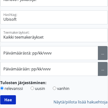
Hashtag:
Teemakeräykset:
Päivämäärästä: pp/kk/vvvv
...
Päivämäärään: pp/kk/vvvv
...
Tulosten järjestäminen:
relevanssi
uusin
vanhin
Näytä/piilota lisää hakuehtoja