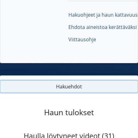
Hakuohjeet ja haun kattavuus
Ehdota aineistoa kerättäväksi
Viittausohje
Hakuehdot
Haun tulokset
Haulla löytyneet videot (31)