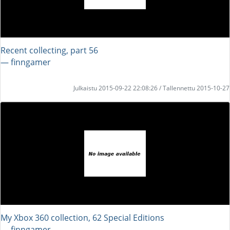
Recent collecting, part 56
― finngamer
Julkaistu 2015-09-22 22:08:26 / Tallennettu 2015-10-27
My Xbox 360 collection, 62 Special Editions
― finngamer