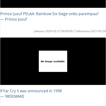
Prinssi Jusuf PELAA: Rainbow Six Siege onko parempaa?
― Prinssi Jusuf
Julkaistu 2020-02-27 00:00:00 / Tallennettu 2021-05-24
If Far Cry 5 was announced in 1998
― 98DEMAKE