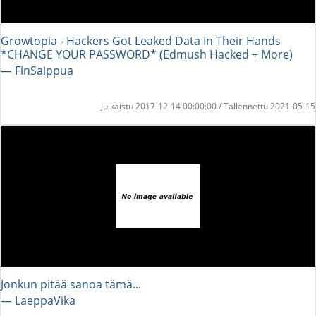
Growtopia - Hackers Got Leaked Data In Their Hands
*CHANGE YOUR PASSWORD* (Edmush Hacked + More)
― FinSaippua
Julkaistu 2017-12-14 00:00:00 / Tallennettu 2021-05-15
Jonkun pitää sanoa tämä...
― LaeppaVika