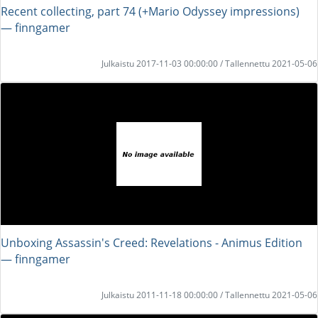
Recent collecting, part 74 (+Mario Odyssey impressions)
― finngamer
Julkaistu 2017-11-03 00:00:00 / Tallennettu 2021-05-06
Unboxing Assassin's Creed: Revelations - Animus Edition
― finngamer
Julkaistu 2011-11-18 00:00:00 / Tallennettu 2021-05-06