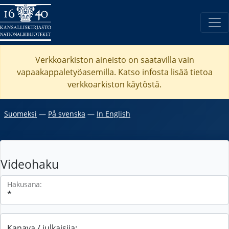
Verkkoarkiston aineisto on saatavilla vain
vapaakappaletyöasemilla. Katso
infosta
lisää tietoa
verkkoarkiston käytöstä.
Suomeksi
―
På svenska
―
In English
Videohaku
Hakusana:
Kanava / julkaisija: