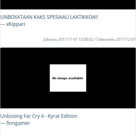
UNBOXATAAN KAKS SPESIAALI LAATIKKOA!!
― xKippari
Julkaistu 2017-11-01 15:00:02 / Tallennettu 2017-12-07
Unboxing Far Cry 4 - Kyrat Edition
― finngamer