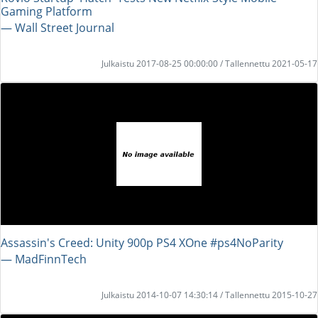
Gaming Platform
― Wall Street Journal
Julkaistu 2017-08-25 00:00:00 / Tallennettu 2021-05-17
Assassin's Creed: Unity 900p PS4 XOne #ps4NoParity
― MadFinnTech
Julkaistu 2014-10-07 14:30:14 / Tallennettu 2015-10-27