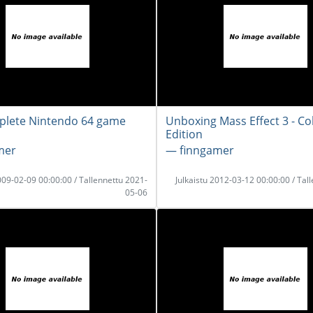
plete Nintendo 64 game
Unboxing Mass Effect 3 - Col
Edition
mer
― finngamer
2009-02-09 00:00:00 / Tallennettu 2021-
Julkaistu 2012-03-12 00:00:00 / Tal
05-06