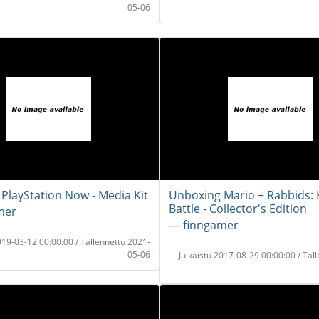
05-06
PlayStation Now - Media Kit
Unboxing Mario + Rabbids:
Battle - Collector's Edition
mer
― finngamer
2019-03-12 00:00:00 / Tallennettu 2021-
05-06
Julkaistu 2017-08-29 00:00:00 / Tal