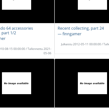
do 64 accessories
Recent collecting, part 24
, part 1/2
― finngamer
mer
Julkaistu 2012-05-11 00:00:00 / Tal
2010-08-15 00:00:00 / Tallennettu 2021-
05-06