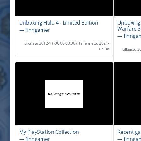
Unboxing Halo 4 - Limited Edition
Unboxing 
Warfare 3
― finngamer
― finnga
Julkaistu 2012-11-06 00:00:00 / Tallennettu 2021-
05-06
Julkaistu 
My PlayStation Collection
Recent ga
― finngamer
― finnga