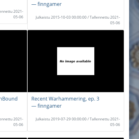
― finngamer
lennettu 2021-
05-06
Julkaistu 2015-10-03 00:00:00 / Tallennettu 2021-
05-06
rthBound
Recent Warhammering, ep. 3
― finngamer
lennettu 2021-
Julkaistu 2019-07-29 00:00:00 / Tallennettu 2021-
05-06
05-06