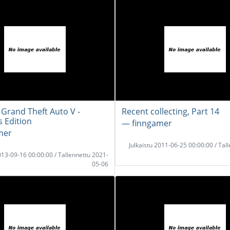
Grand Theft Auto V -
Recent collecting, Part 14
s Edition
― finngamer
mer
Julkaistu 2011-06-25 00:00:00 / Tal
2013-09-16 00:00:00 / Tallennettu 2021-
05-06