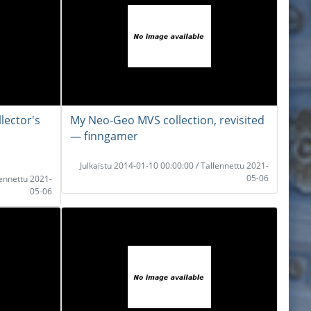
lector's
My Neo-Geo MVS collection, revisited
― finngamer
Julkaistu 2014-01-10 00:00:00 / Tallennettu 2021-
05-06
lennettu 2021-
05-06