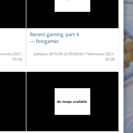
Recent gaming, part 4
― finngamer
lennettu 2021-
Julkaistu 2010-09-22 00:00:00 / Tallennettu 2021-
05-06
05-06