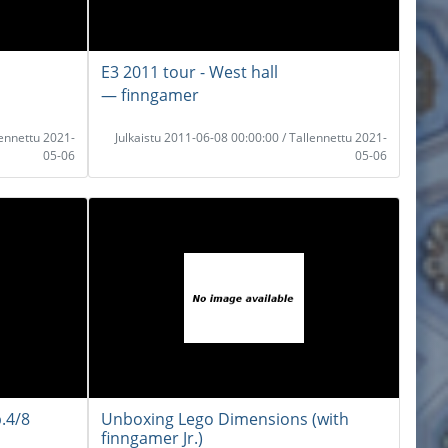
E3 2011 tour - West hall
― finngamer
lennettu 2021-
Julkaistu 2011-06-08 00:00:00 / Tallennettu 2021-
05-06
05-06
p.4/8
Unboxing Lego Dimensions (with
finngamer Jr.)