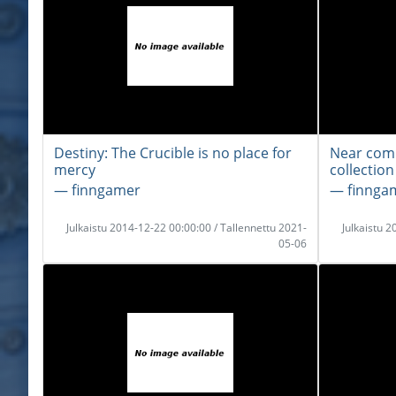
Destiny: The Crucible is no place for
Near com
mercy
collection
― finngamer
― finnga
Julkaistu 2014-12-22 00:00:00 / Tallennettu 2021-
Julkaistu 
05-06