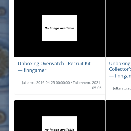
Unboxing Overwatch - Recruit Kit
Unboxing 
Collector'
― finngamer
― finnga
Julkaistu 2016-04-25 00:00:00 / Tallennettu 2021-
05-06
Julkaistu 