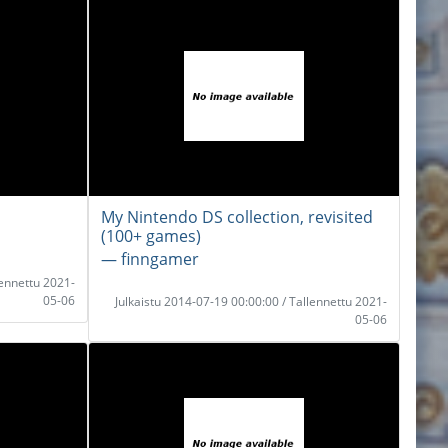
My Nintendo DS collection, revisited
(100+ games)
― finngamer
lennettu 2021-
05-06
Julkaistu 2014-07-19 00:00:00 / Tallennettu 2021-
05-06