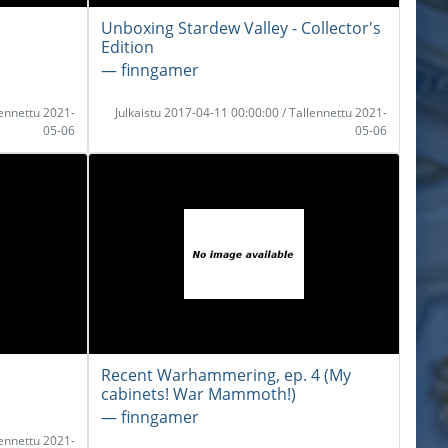
Unboxing Stardew Valley - Collector's
Edition
― finngamer
lennettu 2021-
Julkaistu 2017-04-11 00:00:00 / Tallennettu 2021-
05-06
05-06
Recent Warhammering, ep. 4 (My
cabinets! War Mammoth!)
― finngamer
lennettu 2021-