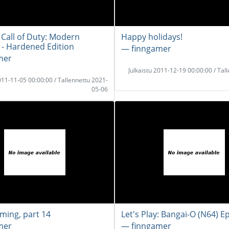
Call of Duty: Modern
Happy holidays!
 - Hardened Edition
― finngamer
mer
Julkaistu 2011-12-19 00:00:00 / Tal
2011-11-05 00:00:00 / Tallennettu 2021-
05-06
ming, part 14
Let's Play: Bangai-O (N64) E
mer
― finngamer