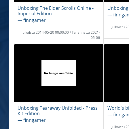
Unboxing The Elder Scrolls Online -
Unboxing F
Imperial Edition
― finnga
― finngamer
Julkaistu 
Julkaistu 2014-05-20 00:00:00 / Tallennettu 2021-
05-06
Unboxing Tearaway Unfolded - Press
World's b
Kit Edition
― finnga
― finngamer
Julkaistu 