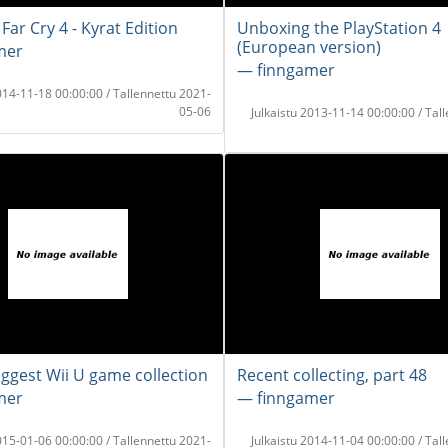
ar Cry 4 - Kyrat Edition
Unboxing the PlayStation 4
(European version)
mer
― finngamer
2014-11-18 00:00:00 / Tallennettu 2021-
05-06
Julkaistu 2013-11-14 00:00:00 / Tal
iggest Wii U game collection
Recent collecting, part 48
mer
― finngamer
2015-01-06 00:00:00 / Tallennettu 2021-
Julkaistu 2014-11-04 00:00:00 / Tal