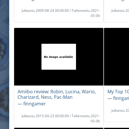
Julkaistu 2009-08-24 00:00:00 / Tallennettu 2021-
Julkaistu 
05-06
Amiibo review: Robin, Lucina, Wario,
My Top 10
Charizard, Ness, Pac-Man
― finnga
― finngamer
Julkaistu 
Julkaistu 2015-04-23 00:00:00 / Tallennettu 2021-
05-06