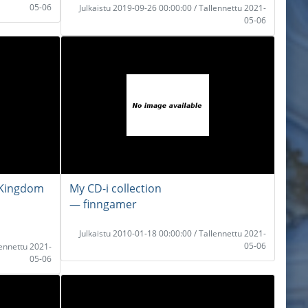
05-06
Julkaistu 2019-09-26 00:00:00 / Tallennettu 2021-
05-06
 Kingdom
My CD-i collection
― finngamer
Julkaistu 2010-01-18 00:00:00 / Tallennettu 2021-
05-06
lennettu 2021-
05-06