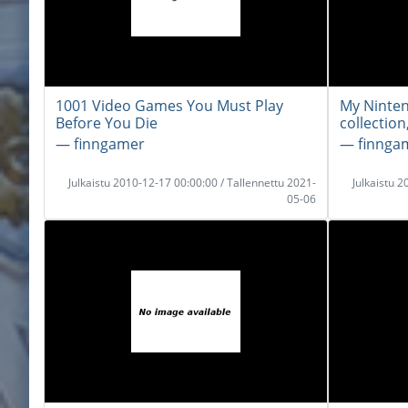
1001 Video Games You Must Play
My Ninten
Before You Die
collection
― finngamer
― finnga
Julkaistu 2010-12-17 00:00:00 / Tallennettu 2021-
Julkaistu 
05-06