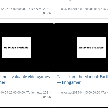
2012-06-14 00:00:00 / Tallennettu 2021-
Julkaistu 2012-09-20 00:00:00 / Tal
05-06
 most valuable videogames
Tales from the Manual: Ea
mer
― finngamer
2010-04-29 00:00:00 / Tallennettu 2021-
Julkaistu 2015-04-15 00:00:00 / Tal
05-06