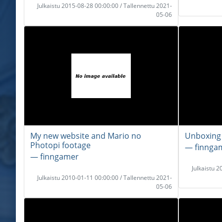
Julkaistu 2015-08-28 00:00:00 / Tallennettu 2021-
05-06
My new website and Mario no
Unboxing 
Photopi footage
― finnga
― finngamer
Julkaistu 
Julkaistu 2010-01-11 00:00:00 / Tallennettu 2021-
05-06