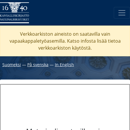
Verkkoarkiston aineisto on saatavilla vain
vapaakappaletyöasemilla. Katso
infosta
lisää tietoa
verkkoarkiston käytöstä.
Suomeksi
―
På svenska
―
In English