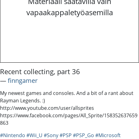
Materiaali saatavilla vain
vapaakappaletyöasemilla
Recent collecting, part 36
―
finngamer
My newest games and consoles. And a bit of a rant about
Rayman Legends. :)
http://www.youtube.com/user/allsprites
https://www.facebook.com/pages/All_Sprite/158352637659
863
#Nintendo
#Wii_U
#Sony
#PSP
#PSP_Go
#Microsoft