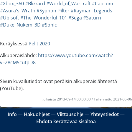
#Xbox_360
#Blizzard
#World_of_Warcraft
#Capcom
#Asura's_Wrath
#Syphon_Filter
#Rayman_Legends
#Ubisoft
#The_Wonderful_101
#Sega
#Saturn
#Duke_Nukem_3D
#Sonic
Keräyksessä
Pelit 2020
Alkuperäislähde:
https://www.youtube.com/watch?
v=Z8cM5cutpD8
Sivun kuvailutiedot ovat peräisin alkuperäislähteestä
(YouTube).
Julkaistu 2013-09-14 00:00:00 / Tallennettu 2021-05-06
Info
―
Hakuohjeet
―
Viittausohje
―
Yhteystiedot
―
Ehdota kerättävää sisältöä