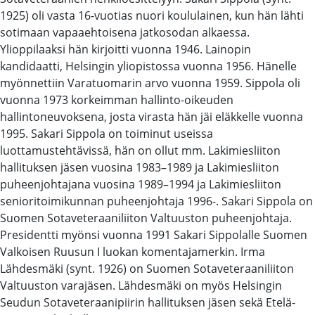
1925) oli vasta 16-vuotias nuori koululainen, kun hän lähti
sotimaan vapaaehtoisena jatkosodan alkaessa.
Ylioppilaaksi hän kirjoitti vuonna 1946. Lainopin
kandidaatti, Helsingin yliopistossa vuonna 1956. Hänelle
myönnettiin Varatuomarin arvo vuonna 1959. Sippola oli
vuonna 1973 korkeimman hallinto-oikeuden
hallintoneuvoksena, josta virasta hän jäi eläkkelle vuonna
1995. Sakari Sippola on toiminut useissa
luottamustehtävissä, hän on ollut mm. Lakimiesliiton
hallituksen jäsen vuosina 1983–1989 ja Lakimiesliiton
puheenjohtajana vuosina 1989–1994 ja Lakimiesliiton
senioritoimikunnan puheenjohtaja 1996-. Sakari Sippola on
Suomen Sotaveteraaniliiton Valtuuston puheenjohtaja.
Presidentti myönsi vuonna 1991 Sakari Sippolalle Suomen
Valkoisen Ruusun I luokan komentajamerkin. Irma
Lähdesmäki (synt. 1926) on Suomen Sotaveteraaniliiton
Valtuuston varajäsen. Lähdesmäki on myös Helsingin
Seudun Sotaveteraanipiirin hallituksen jäsen sekä Etelä-