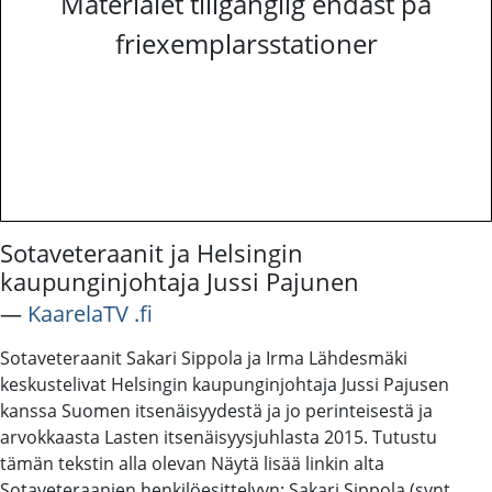
Materialet tillgänglig endast på
friexemplarsstationer
Sotaveteraanit ja Helsingin
kaupunginjohtaja Jussi Pajunen
―
KaarelaTV .fi
Sotaveteraanit Sakari Sippola ja Irma Lähdesmäki
keskustelivat Helsingin kaupunginjohtaja Jussi Pajusen
kanssa Suomen itsenäisyydestä ja jo perinteisestä ja
arvokkaasta Lasten itsenäisyysjuhlasta 2015. Tutustu
tämän tekstin alla olevan Näytä lisää linkin alta
Sotaveteraanien henkilöesittelyyn: Sakari Sippola (synt.