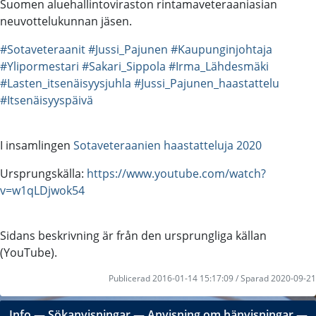
Suomen aluehallintoviraston rintamaveteraaniasian
neuvottelukunnan jäsen.
#Sotaveteraanit
#Jussi_Pajunen
#Kaupunginjohtaja
#Ylipormestari
#Sakari_Sippola
#Irma_Lähdesmäki
#Lasten_itsenäisyysjuhla
#Jussi_Pajunen_haastattelu
#Itsenäisyyspäivä
I insamlingen
Sotaveteraanien haastatteluja 2020
Ursprungskälla:
https://www.youtube.com/watch?
v=w1qLDjwok54
Sidans beskrivning är från den ursprungliga källan
(YouTube).
Publicerad 2016-01-14 15:17:09 / Sparad 2020-09-21
Info
―
Sökanvisningar
―
Anvisning om hänvisningar
―