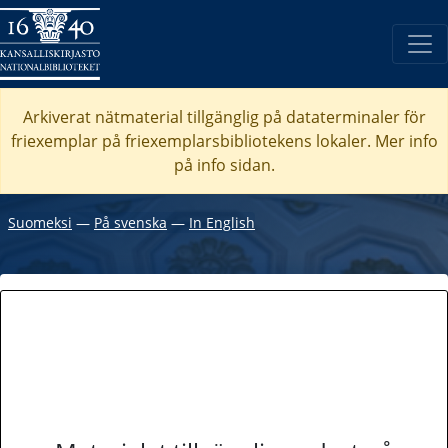
Arkiverat nätmaterial tillgänglig på dataterminaler för
friexemplar på friexemplarsbibliotekens lokaler. Mer info
på info sidan.
Suomeksi
―
På svenska
―
In English