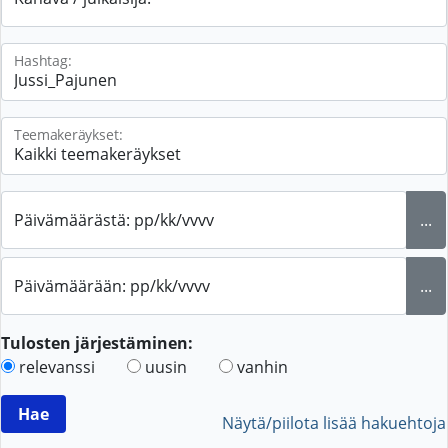
Hashtag:
Teemakeräykset:
Päivämäärästä: pp/kk/vvvv
...
Päivämäärään: pp/kk/vvvv
...
Tulosten järjestäminen:
relevanssi
uusin
vanhin
Näytä/piilota lisää hakuehtoja