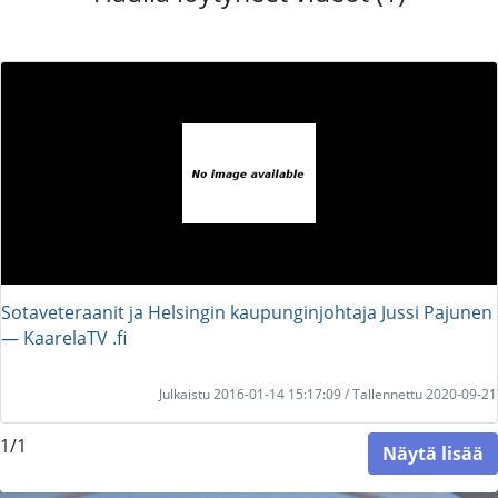
Sotaveteraanit ja Helsingin kaupunginjohtaja Jussi Pajunen
― KaarelaTV .fi
Julkaistu 2016-01-14 15:17:09 / Tallennettu 2020-09-21
1/1
Näytä lisää