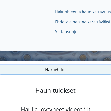
Hakuohjeet ja haun kattavuus
Ehdota aineistoa kerättäväksi
Viittausohje
Hakuehdot
Haun tulokset
Haulla löytyneet videot (1)