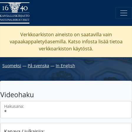
Verkkoarkiston aineisto on saatavilla vain
vapaakappaletyöasemilla. Katso
infosta
lisää tietoa
verkkoarkiston käytöstä.
Suomeksi
―
På svenska
―
In English
Videohaku
Hakusana:
Kanava / julkaisija: