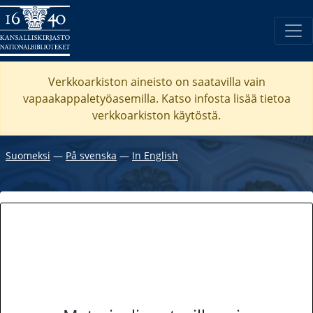
Verkkoarkiston aineisto on saatavilla vain
vapaakappaletyöasemilla. Katso
infosta
lisää tietoa
verkkoarkiston käytöstä.
Suomeksi
―
På svenska
―
In English