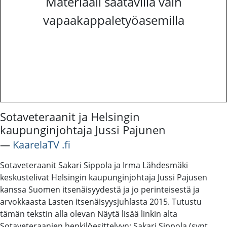
Materiaali saatavilla vain
vapaakappaletyöasemilla
Sotaveteraanit ja Helsingin
kaupunginjohtaja Jussi Pajunen
―
KaarelaTV .fi
Sotaveteraanit Sakari Sippola ja Irma Lähdesmäki
keskustelivat Helsingin kaupunginjohtaja Jussi Pajusen
kanssa Suomen itsenäisyydestä ja jo perinteisestä ja
arvokkaasta Lasten itsenäisyysjuhlasta 2015. Tutustu
tämän tekstin alla olevan Näytä lisää linkin alta
Sotaveteraanien henkilöesittelyyn: Sakari Sippola (synt.