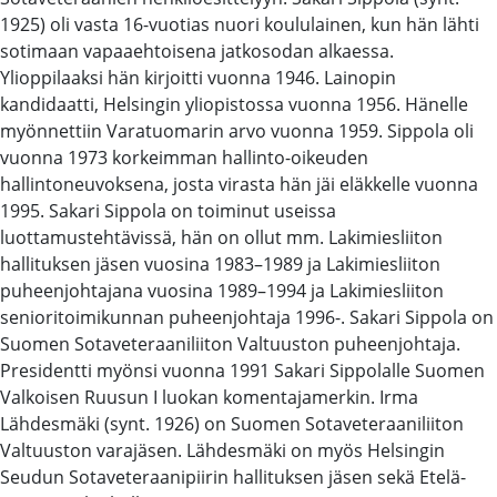
1925) oli vasta 16-vuotias nuori koululainen, kun hän lähti
sotimaan vapaaehtoisena jatkosodan alkaessa.
Ylioppilaaksi hän kirjoitti vuonna 1946. Lainopin
kandidaatti, Helsingin yliopistossa vuonna 1956. Hänelle
myönnettiin Varatuomarin arvo vuonna 1959. Sippola oli
vuonna 1973 korkeimman hallinto-oikeuden
hallintoneuvoksena, josta virasta hän jäi eläkkelle vuonna
1995. Sakari Sippola on toiminut useissa
luottamustehtävissä, hän on ollut mm. Lakimiesliiton
hallituksen jäsen vuosina 1983–1989 ja Lakimiesliiton
puheenjohtajana vuosina 1989–1994 ja Lakimiesliiton
senioritoimikunnan puheenjohtaja 1996-. Sakari Sippola on
Suomen Sotaveteraaniliiton Valtuuston puheenjohtaja.
Presidentti myönsi vuonna 1991 Sakari Sippolalle Suomen
Valkoisen Ruusun I luokan komentajamerkin. Irma
Lähdesmäki (synt. 1926) on Suomen Sotaveteraaniliiton
Valtuuston varajäsen. Lähdesmäki on myös Helsingin
Seudun Sotaveteraanipiirin hallituksen jäsen sekä Etelä-