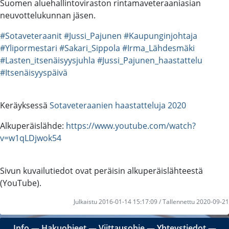
Suomen aluehallintoviraston rintamaveteraaniasian
neuvottelukunnan jäsen.
#Sotaveteraanit
#Jussi_Pajunen
#Kaupunginjohtaja
#Ylipormestari
#Sakari_Sippola
#Irma_Lähdesmäki
#Lasten_itsenäisyysjuhla
#Jussi_Pajunen_haastattelu
#Itsenäisyyspäivä
Keräyksessä
Sotaveteraanien haastatteluja 2020
Alkuperäislähde:
https://www.youtube.com/watch?
v=w1qLDjwok54
Sivun kuvailutiedot ovat peräisin alkuperäislähteestä
(YouTube).
Julkaistu 2016-01-14 15:17:09 / Tallennettu 2020-09-21
Info
―
Hakuohjeet
―
Viittausohje
―
Yhteystiedot
―