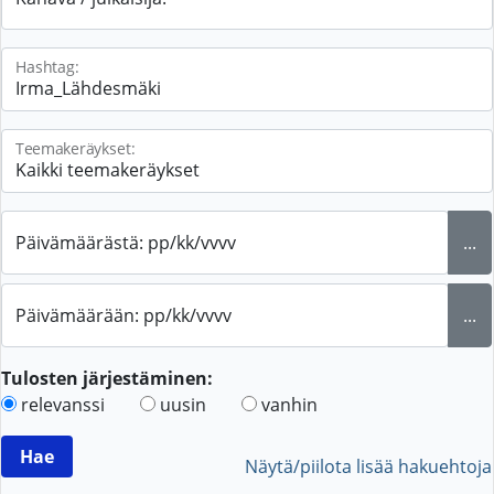
Hashtag:
Teemakeräykset:
Päivämäärästä: pp/kk/vvvv
...
Päivämäärään: pp/kk/vvvv
...
Tulosten järjestäminen:
relevanssi
uusin
vanhin
Näytä/piilota lisää hakuehtoja