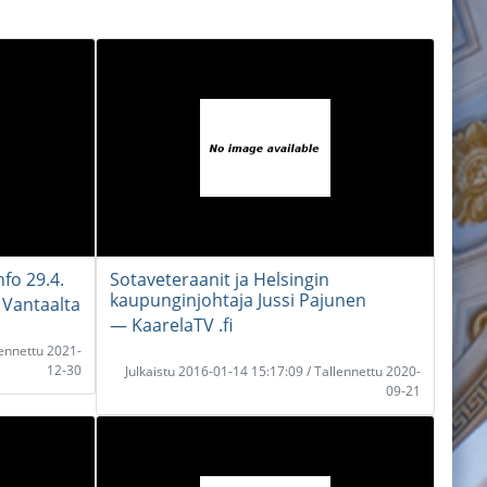
fo 29.4.
Sotaveteraanit ja Helsingin
kaupunginjohtaja Jussi Pajunen
 Vantaalta
― KaarelaTV .fi
lennettu 2021-
12-30
Julkaistu 2016-01-14 15:17:09 / Tallennettu 2020-
09-21