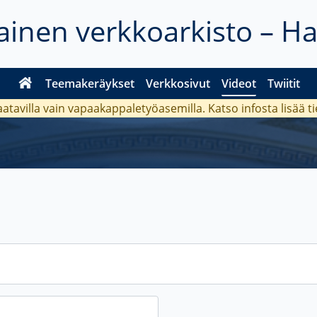
inen verkkoarkisto – H
Teemakeräykset
Verkkosivut
Videot
Twiitit
aatavilla vain vapaakappaletyöasemilla. Katso
infosta
lisää t