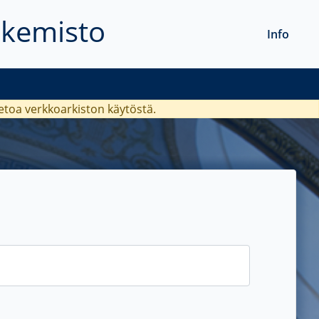
akemisto
Info
ietoa verkkoarkiston käytöstä.