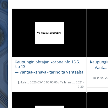
Kaupunginjohtajan koronainfo 15.5.
Kaupungin
klo 13
― Vantaa-
― Vantaa-kanava - tarinoita Vantaalta
Julkaistu 
Julkaistu 2020-05-15 00:00:00 / Tallennettu 2021-
12-30