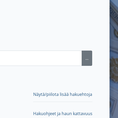
...
Näytä/piilota lisää hakuehtoja
Hakuohjeet ja haun kattavuus