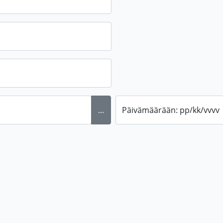
...
Päivämäärään: pp/kk/vvvv