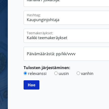
Hashtag:
Teemakeräykset:
Päivämäärästä: pp/kk/vvvv
Tulosten järjestäminen:
relevanssi
uusin
vanhin