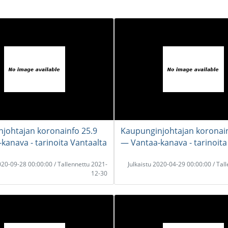
johtajan koronainfo 25.9
Kaupunginjohtajan koronain
kanava - tarinoita Vantaalta
― Vantaa-kanava - tarinoita
2020-09-28 00:00:00 / Tallennettu 2021-
Julkaistu 2020-04-29 00:00:00 / Tal
12-30