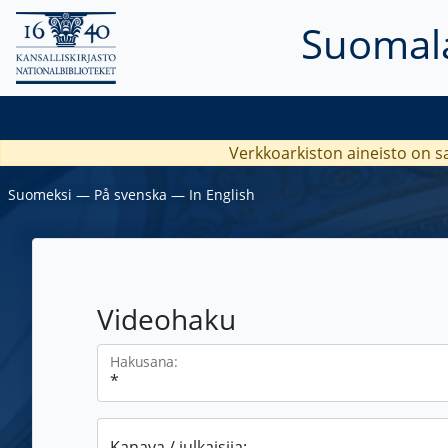
Suomala
Verkkoarkiston aineisto on s
Suomeksi
―
På svenska
―
In English
Videohaku
Hakusana:
Kanava / julkaisija: