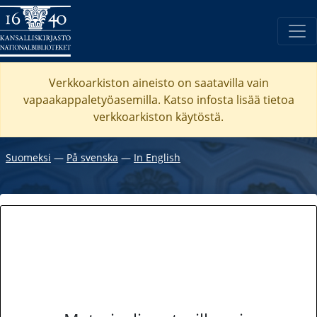
Verkkoarkiston aineisto on saatavilla vain
vapaakappaletyöasemilla. Katso
infosta
lisää tietoa
verkkoarkiston käytöstä.
Suomeksi
―
På svenska
―
In English