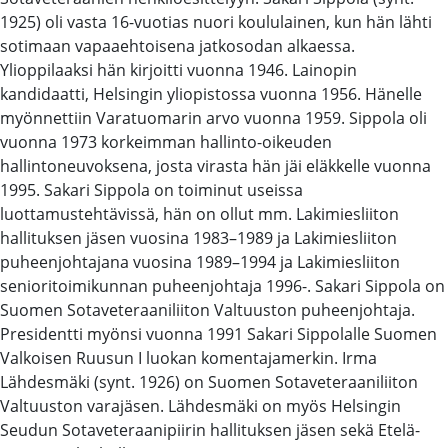
1925) oli vasta 16-vuotias nuori koululainen, kun hän lähti
sotimaan vapaaehtoisena jatkosodan alkaessa.
Ylioppilaaksi hän kirjoitti vuonna 1946. Lainopin
kandidaatti, Helsingin yliopistossa vuonna 1956. Hänelle
myönnettiin Varatuomarin arvo vuonna 1959. Sippola oli
vuonna 1973 korkeimman hallinto-oikeuden
hallintoneuvoksena, josta virasta hän jäi eläkkelle vuonna
1995. Sakari Sippola on toiminut useissa
luottamustehtävissä, hän on ollut mm. Lakimiesliiton
hallituksen jäsen vuosina 1983–1989 ja Lakimiesliiton
puheenjohtajana vuosina 1989–1994 ja Lakimiesliiton
senioritoimikunnan puheenjohtaja 1996-. Sakari Sippola on
Suomen Sotaveteraaniliiton Valtuuston puheenjohtaja.
Presidentti myönsi vuonna 1991 Sakari Sippolalle Suomen
Valkoisen Ruusun I luokan komentajamerkin. Irma
Lähdesmäki (synt. 1926) on Suomen Sotaveteraaniliiton
Valtuuston varajäsen. Lähdesmäki on myös Helsingin
Seudun Sotaveteraanipiirin hallituksen jäsen sekä Etelä-