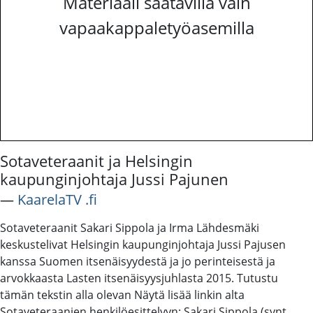
Materiaali saatavilla vain
vapaakappaletyöasemilla
Sotaveteraanit ja Helsingin
kaupunginjohtaja Jussi Pajunen
―
KaarelaTV .fi
Sotaveteraanit Sakari Sippola ja Irma Lähdesmäki
keskustelivat Helsingin kaupunginjohtaja Jussi Pajusen
kanssa Suomen itsenäisyydestä ja jo perinteisestä ja
arvokkaasta Lasten itsenäisyysjuhlasta 2015. Tutustu
tämän tekstin alla olevan Näytä lisää linkin alta
Sotaveteraanien henkilöesittelyyn: Sakari Sippola (synt.