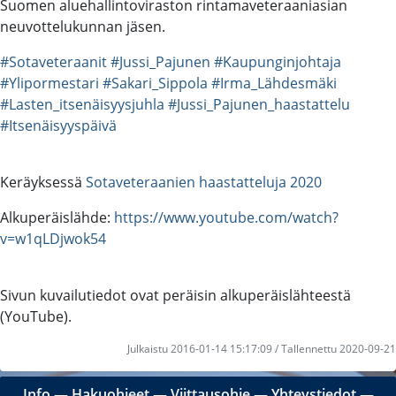
Suomen aluehallintoviraston rintamaveteraaniasian
neuvottelukunnan jäsen.
#Sotaveteraanit
#Jussi_Pajunen
#Kaupunginjohtaja
#Ylipormestari
#Sakari_Sippola
#Irma_Lähdesmäki
#Lasten_itsenäisyysjuhla
#Jussi_Pajunen_haastattelu
#Itsenäisyyspäivä
Keräyksessä
Sotaveteraanien haastatteluja 2020
Alkuperäislähde:
https://www.youtube.com/watch?
v=w1qLDjwok54
Sivun kuvailutiedot ovat peräisin alkuperäislähteestä
(YouTube).
Julkaistu 2016-01-14 15:17:09 / Tallennettu 2020-09-21
Info
―
Hakuohjeet
―
Viittausohje
―
Yhteystiedot
―