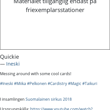
Materialet tillgänglig endast på
friexemplarsstationer
Quickie
―
Ineski
Messing around with some cool cards!
#Ineski
#Miika
#Pelkonen
#Cardistry
#Magic
#Taikuri
I insamlingen
Suomalainen sirkus 2018
Ursprungskälla:
https://www.youtube.com/watch?