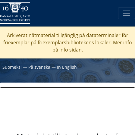
Arkiverat nätmaterial tillgänglig på dataterminaler för
friexemplar på friexemplarsbibliotekens lokaler. Mer info
på info sidan.
Suomeksi
―
På svenska
―
In English