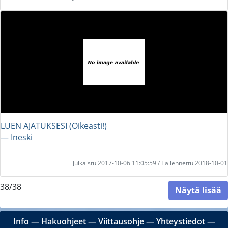
LUEN AJATUKSESI (Oikeasti!)
― Ineski
Julkaistu 2017-10-06 11:05:59 / Tallennettu 2018-10-01
38/38
Näytä lisää
Info
―
Hakuohjeet
―
Viittausohje
―
Yhteystiedot
―