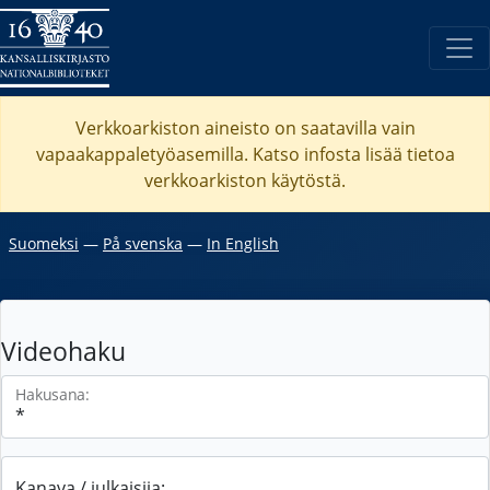
Verkkoarkiston aineisto on saatavilla vain
vapaakappaletyöasemilla. Katso
infosta
lisää tietoa
verkkoarkiston käytöstä.
Suomeksi
―
På svenska
―
In English
Videohaku
Hakusana:
Kanava / julkaisija: