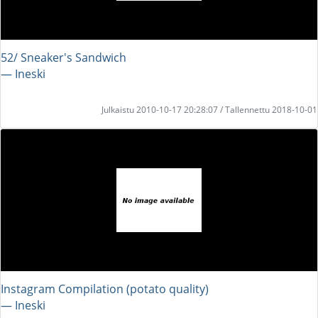
52/ Sneaker's Sandwich
― Ineski
Julkaistu 2010-10-17 20:28:07 / Tallennettu 2018-10-01
Instagram Compilation (potato quality)
― Ineski