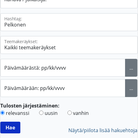
Hashtag:
Teemakeräykset:
Päivämäärästä: pp/kk/vvvv
...
Päivämäärään: pp/kk/vvvv
...
Tulosten järjestäminen:
relevanssi
uusin
vanhin
Näytä/piilota lisää hakuehtoja