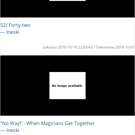
52/ Forty-two
― Ineski
Julkaistu 2010-10-10 22:03:43 / Tallennettu 2018-10-01
"No Way!" - When Magicians Get Together
― Ineski