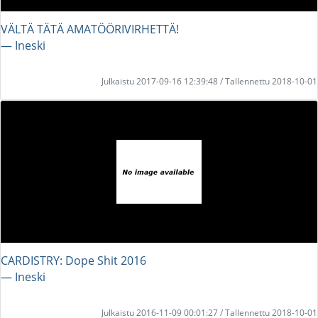
VÄLTÄ TÄTÄ AMATÖÖRIVIRHETTÄ!
― Ineski
Julkaistu 2017-09-16 12:39:48 / Tallennettu 2018-10-01
CARDISTRY: Dope Shit 2016
― Ineski
Julkaistu 2016-11-09 00:01:27 / Tallennettu 2018-10-01