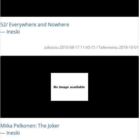
52/ Everywhere and Nowhere
― Ineski
Julkaistu 2010-08-17 11:45:15 / Tallennettu 2018-10-01
Miika Pelkonen: The Joker
― Ineski