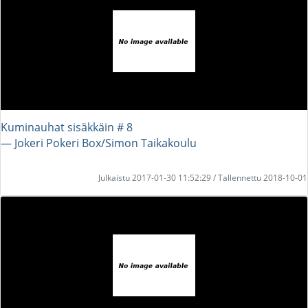
Kuminauhat sisäkkäin # 8
― Jokeri Pokeri Box/Simon Taikakoulu
Julkaistu 2017-01-30 11:52:29 / Tallennettu 2018-10-01