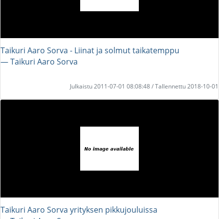
Taikuri Aaro Sorva - Liinat ja solmut taikatemppu
― Taikuri Aaro Sorva
Julkaistu 2011-07-01 08:08:48 / Tallennettu 2018-10-01
Taikuri Aaro Sorva yrityksen pikkujouluissa