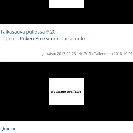
Taikasauva pullossa # 20
― Jokeri Pokeri Box/Simon Taikakoulu
Julkaistu 2017-09-23 14:17:15 / Tallennettu 2018-10-01
Quickie