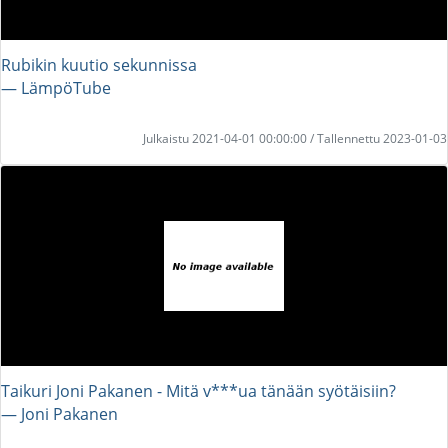
Rubikin kuutio sekunnissa
― LämpöTube
Julkaistu 2021-04-01 00:00:00 / Tallennettu 2023-01-03
Taikuri Joni Pakanen - Mitä v***ua tänään syötäisiin?
― Joni Pakanen