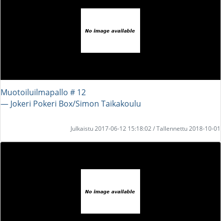
Muotoiluilmapallo # 12
― Jokeri Pokeri Box/Simon Taikakoulu
Julkaistu 2017-06-12 15:18:02 / Tallennettu 2018-10-01