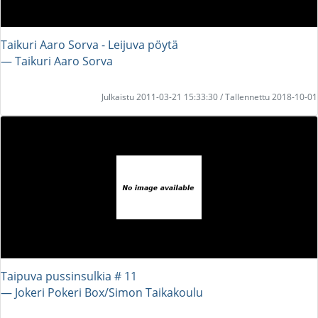
Taikuri Aaro Sorva - Leijuva pöytä
― Taikuri Aaro Sorva
Julkaistu 2011-03-21 15:33:30 / Tallennettu 2018-10-01
Taipuva pussinsulkia # 11
― Jokeri Pokeri Box/Simon Taikakoulu