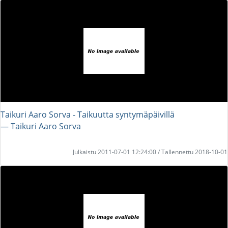
Taikuri Aaro Sorva - Taikuutta syntymäpäivillä
― Taikuri Aaro Sorva
Julkaistu 2011-07-01 12:24:00 / Tallennettu 2018-10-01