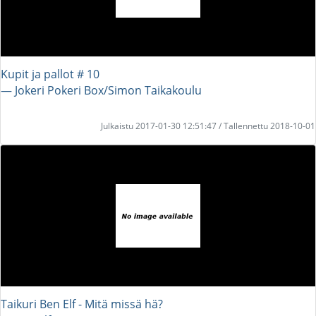
Kupit ja pallot # 10
― Jokeri Pokeri Box/Simon Taikakoulu
Julkaistu 2017-01-30 12:51:47 / Tallennettu 2018-10-01
Taikuri Ben Elf - Mitä missä hä?