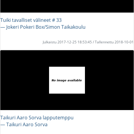
Tuiki tavalliset välineet # 33
― Jokeri Pokeri Box/Simon Taikakoulu
Julkaistu 2017-12-25 18:53:45 / Tallennettu 2018-10-01
Taikuri Aaro Sorva lapputemppu
― Taikuri Aaro Sorva