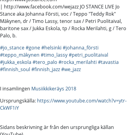
| http://www.facebook.com/wejazz JO STANCE LIVE Jo
Stance aka Johanna Försti, voc / Teppo "Teddy Rok"
Mäkynen, dr / Timo Lassy, tenor sax / Petri Puolitaival,
baritone sax / Jukka Eskola, tp / Rocka Merilahti, g / Tero
Palo, b.
#jo_stance
#gone
#helsinki
#johanna_försti
#teppo_mäkynen
#timo_lassy
#petri_puolitaival
#jukka_eskola
#tero_palo
#rocka_merilahti
#tavastia
#finnish_soul
#finnish_jazz
#we_jazz
I insamlingen
Musiikkikeräys 2018
Ursprungskälla:
https://www.youtube.com/watch?v=ytr-
CkWF1iY
Sidans beskrivning är från den ursprungliga källan
(YouTube).