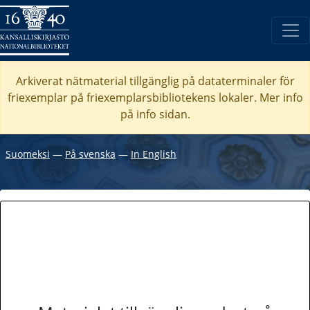
Arkiverat nätmaterial tillgänglig på dataterminaler för
friexemplar på friexemplarsbibliotekens lokaler. Mer info
på info sidan.
Suomeksi
―
På svenska
―
In English