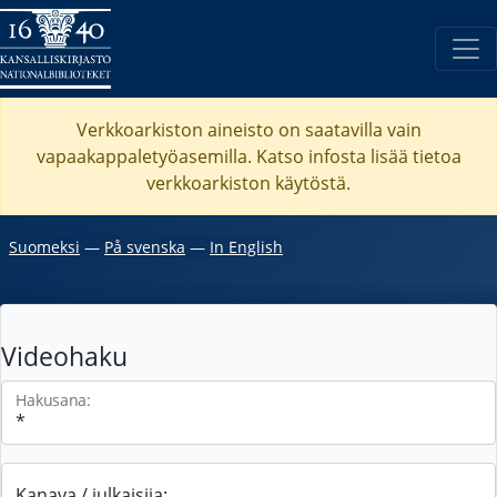
Verkkoarkiston aineisto on saatavilla vain
vapaakappaletyöasemilla. Katso
infosta
lisää tietoa
verkkoarkiston käytöstä.
Suomeksi
―
På svenska
―
In English
Videohaku
Hakusana:
Kanava / julkaisija: