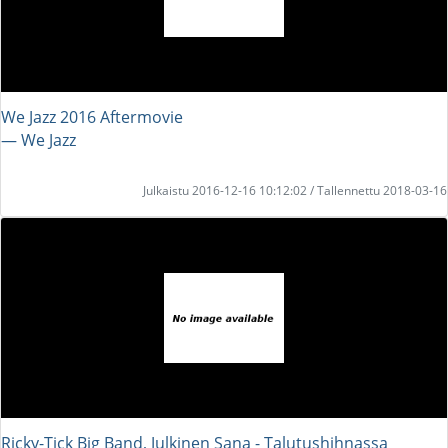
We Jazz 2016 Aftermovie
― We Jazz
Julkaistu 2016-12-16 10:12:02 / Tallennettu 2018-03-16
Ricky-Tick Big Band, Julkinen Sana - Talutushihnassa