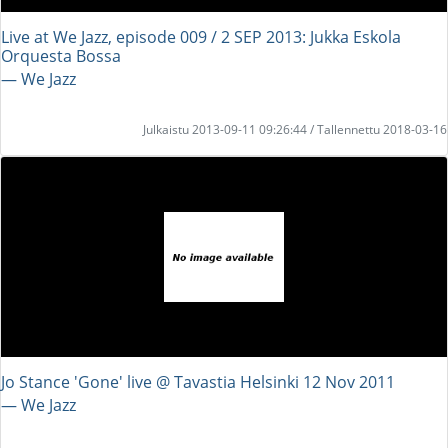
Live at We Jazz, episode 009 / 2 SEP 2013: Jukka Eskola
Orquesta Bossa
― We Jazz
Julkaistu 2013-09-11 09:26:44 / Tallennettu 2018-03-16
Jo Stance 'Gone' live @ Tavastia Helsinki 12 Nov 2011
― We Jazz