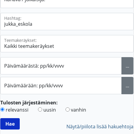
Hashtag:
Teemakeräykset:
Päivämäärästä: pp/kk/vvvv
...
Päivämäärään: pp/kk/vvvv
...
Tulosten järjestäminen:
relevanssi
uusin
vanhin
Näytä/piilota lisää hakuehtoja