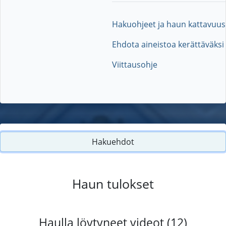
Hakuohjeet ja haun kattavuus
Ehdota aineistoa kerättäväksi
Viittausohje
Hakuehdot
Haun tulokset
Haulla löytyneet videot (12)