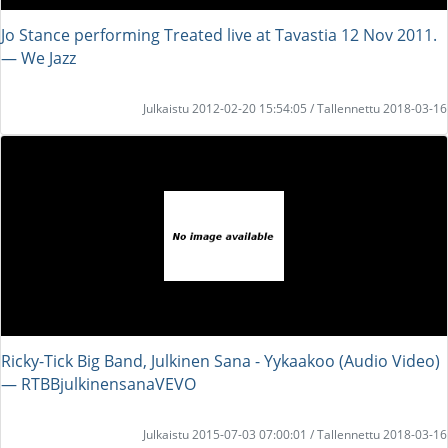
Jo Stance performing Treated live at Tavastia 12 Nov 2011.
― We Jazz
Julkaistu 2012-02-20 15:54:05 / Tallennettu 2018-03-16
Ricky-Tick Big Band, Julkinen Sana - Yykaakoo (Audio Video)
― RTBBjulkinensanaVEVO
Julkaistu 2015-07-03 07:00:01 / Tallennettu 2018-03-16