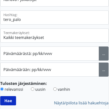
Hashtag:
Teemakeräykset:
Päivämäärästä: pp/kk/vvvv
...
Päivämäärään: pp/kk/vvvv
...
Tulosten järjestäminen:
relevanssi
uusin
vanhin
Näytä/piilota lisää hakuehtoja