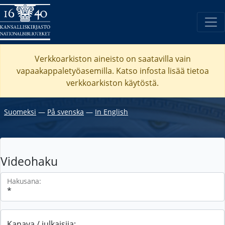
Verkkoarkiston aineisto on saatavilla vain
vapaakappaletyöasemilla. Katso
infosta
lisää tietoa
verkkoarkiston käytöstä.
Suomeksi
―
På svenska
―
In English
Videohaku
Hakusana:
Kanava / julkaisija: