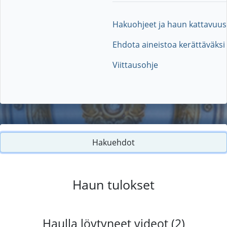
Hakuohjeet ja haun kattavuus
Ehdota aineistoa kerättäväksi
Viittausohje
Hakuehdot
Haun tulokset
Haulla löytyneet videot (2)