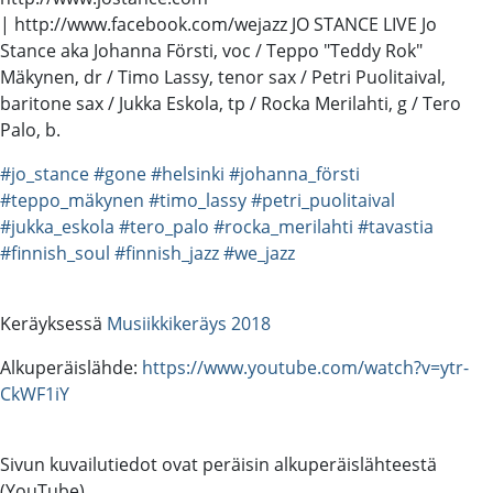
| http://www.facebook.com/wejazz JO STANCE LIVE Jo
Stance aka Johanna Försti, voc / Teppo "Teddy Rok"
Mäkynen, dr / Timo Lassy, tenor sax / Petri Puolitaival,
baritone sax / Jukka Eskola, tp / Rocka Merilahti, g / Tero
Palo, b.
#jo_stance
#gone
#helsinki
#johanna_försti
#teppo_mäkynen
#timo_lassy
#petri_puolitaival
#jukka_eskola
#tero_palo
#rocka_merilahti
#tavastia
#finnish_soul
#finnish_jazz
#we_jazz
Keräyksessä
Musiikkikeräys 2018
Alkuperäislähde:
https://www.youtube.com/watch?v=ytr-
CkWF1iY
Sivun kuvailutiedot ovat peräisin alkuperäislähteestä
(YouTube).