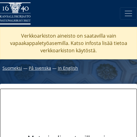
Verkkoarkiston aineisto on saatavilla vain
vapaakappaletyöasemilla. Katso
infosta
lisää tietoa
verkkoarkiston käytöstä.
Suomeksi
―
På svenska
―
In English