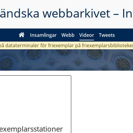
ländska webbarkivet – I
Insamlingar
Webb
Videor
Tweets
 på dataterminaler för friexemplar på friexemplarsbiblioteke
riexemplarsstationer