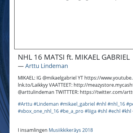
NHL 16 MATSI ft. MIKAEL GABRIEL
―
Arttu Lindeman
MIKAEL: IG @mikaelgabriel YT https://www.youtub
lnk.to/Laikkyy VAATTEET: http://meazystore.mycas
@arttulindeman TWITTTER: https://twitter.com/art
#Arttu
#Lindeman
#mikael_gabriel
#nhl
#nhl_16
#p
#xbox_one_nhl_16
#be_a_pro
#liiga
#shl
#echl
#khl
I insamlingen
Musiikkikeräys 2018