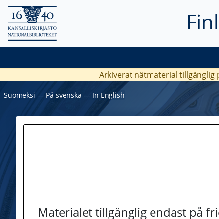
Fin
Arkiverat nätmaterial tillgänglig
Suomeksi
―
På svenska
―
In English
Materialet tillgänglig endast på f