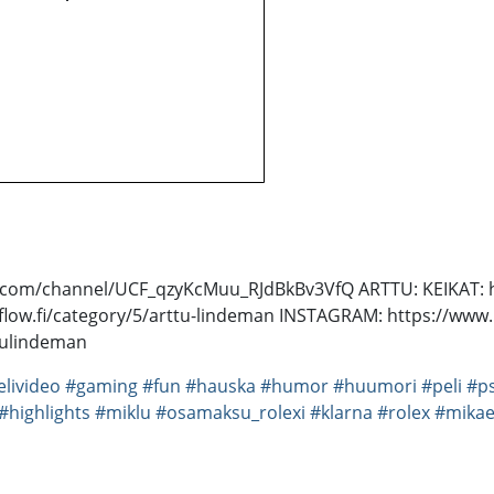
e.com/channel/UCF_qzyKcMuu_RJdBkBv3VfQ ARTTU: KEIKAT: h
hflow.fi/category/5/arttu-lindeman INSTAGRAM: https://w
tulindeman
elivideo
#gaming
#fun
#hauska
#humor
#huumori
#peli
#p
#highlights
#miklu
#osamaksu_rolexi
#klarna
#rolex
#mikae