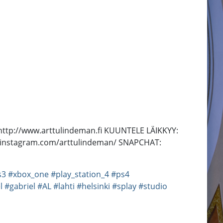
ttp://www.arttulindeman.fi KUUNTELE LÄIKKYY:
ww.instagram.com/arttulindeman/ SNAPCHAT:
s3
#xbox_one
#play_station_4
#ps4
l
#gabriel
#AL
#lahti
#helsinki
#splay
#studio