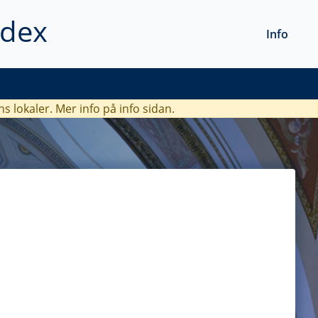
ndex
Info
ns lokaler. Mer info
på info sidan.