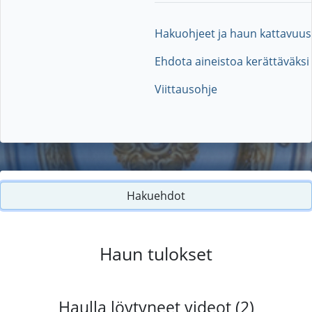
Hakuohjeet ja haun kattavuus
Ehdota aineistoa kerättäväksi
Viittausohje
Hakuehdot
Haun tulokset
Haulla löytyneet videot (2)