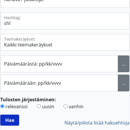
Hashtag:
Teemakeräykset:
Päivämäärästä: pp/kk/vvvv
...
Päivämäärään: pp/kk/vvvv
...
Tulosten järjestäminen:
relevanssi
uusin
vanhin
Näytä/piilota lisää hakuehtoja