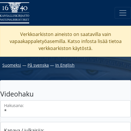
Verkkoarkiston aineisto on saatavilla vain
vapaakappaletyöasemilla. Katso
infosta
lisää tietoa
verkkoarkiston käytöstä.
Suomeksi
―
På svenska
―
In English
Videohaku
Hakusana:
Kanava / julkaisija: