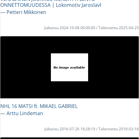
ONNETTOMUUDESSA | Lokomotiv Jaroslavl
― Petteri Mikkonen
Julkaistu 2024-10-08 00:00:00 / Tallennettu 2025-04-25
NHL 16 MATSI ft. MIKAEL GABRIEL
― Arttu Lindeman
Julkaistu 2016-07-26 18:28:19 / Tallennettu 2018-03-16