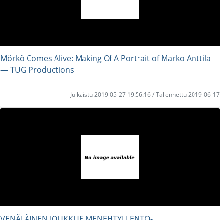
Mörkö Comes Alive: Making Of A Portrait of Marko Anttila
― TUG Productions
Julkaistu 2019-05-27 19:56:16 / Tallennettu 2019-06-17
VENÄLÄINEN JOUKKUE MENEHTYI LENTO-