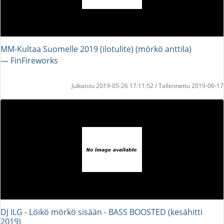
MM-Kultaa Suomelle 2019 (ilotulite) (mörkö anttila)
― FinFireworks
Julkaistu 2019-05-26 17:11:52 / Tallennettu 2019-06-17
DJ ILG - Löikö mörkö sisään - BASS BOOSTED (kesähitti
2019)