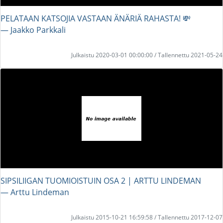
PELATAAN KATSOJIA VASTAAN ÄNÄRIÄ RAHASTA! 💸
― Jaakko Parkkali
Julkaistu 2020-03-01 00:00:00 / Tallennettu 2021-05-24
SIPSILIIGAN TUOMIOISTUIN OSA 2 | ARTTU LINDEMAN
― Arttu Lindeman
Julkaistu 2015-10-21 16:59:58 / Tallennettu 2017-12-07