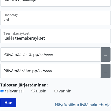
Hashtag:
Teemakeräykset:
Päivämäärästä: pp/kk/vvvv
...
Päivämäärään: pp/kk/vvvv
...
Tulosten järjestäminen:
relevanssi
uusin
vanhin
Näytä/piilota lisää hakuehtoja