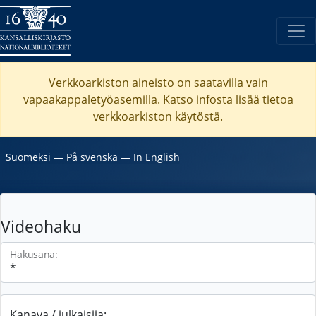
Verkkoarkiston aineisto on saatavilla vain
vapaakappaletyöasemilla. Katso
infosta
lisää tietoa
verkkoarkiston käytöstä.
Suomeksi
―
På svenska
―
In English
Videohaku
Hakusana:
Kanava / julkaisija: