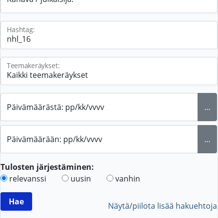
Hashtag:
Teemakeräykset:
Päivämäärästä: pp/kk/vvvv
...
Päivämäärään: pp/kk/vvvv
...
Tulosten järjestäminen:
relevanssi
uusin
vanhin
Näytä/piilota lisää hakuehtoja