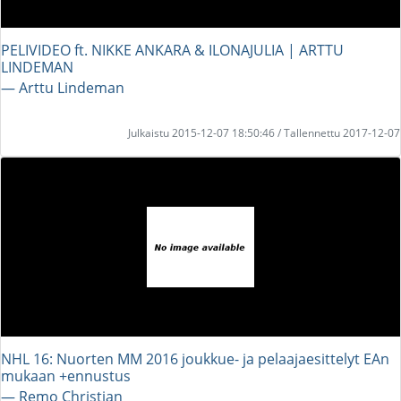
PELIVIDEO ft. NIKKE ANKARA & ILONAJULIA | ARTTU
LINDEMAN
― Arttu Lindeman
Julkaistu 2015-12-07 18:50:46 / Tallennettu 2017-12-07
NHL 16: Nuorten MM 2016 joukkue- ja pelaajaesittelyt EAn
mukaan +ennustus
― Remo Christian