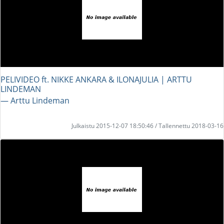
PELIVIDEO ft. NIKKE ANKARA & ILONAJULIA | ARTTU
LINDEMAN
― Arttu Lindeman
Julkaistu 2015-12-07 18:50:46 / Tallennettu 2018-03-16