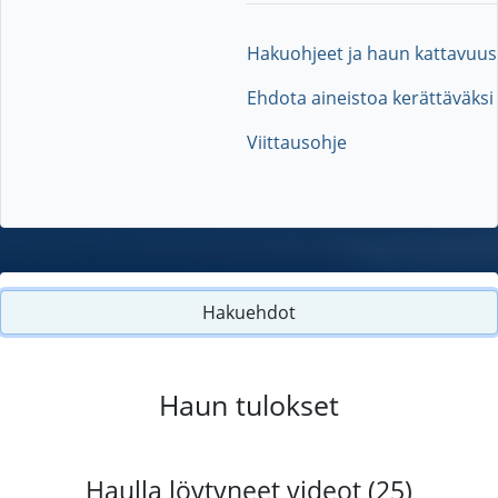
Hakuohjeet ja haun kattavuus
Ehdota aineistoa kerättäväksi
Viittausohje
Hakuehdot
Haun tulokset
Haulla löytyneet videot (25)