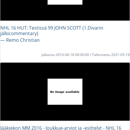
NHL 16 HUT: Testissä 99 JOHN SCOTT (1.Divarin
jälkicommentary)
― Remo Christian
Julkaistu 2016-06-18 00:00:00 / Tallennettu 2021-05-19
Jääkiekon MM 2016 - Joukkue-arviot ja -esittelyt - NHL 16