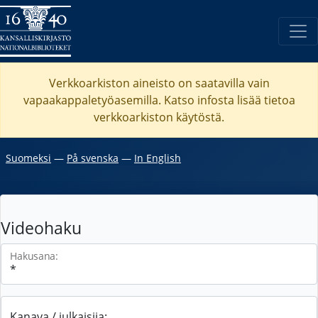
Verkkoarkiston aineisto on saatavilla vain
vapaakappaletyöasemilla. Katso
infosta
lisää tietoa
verkkoarkiston käytöstä.
Suomeksi
―
På svenska
―
In English
Videohaku
Hakusana:
Kanava / julkaisija: