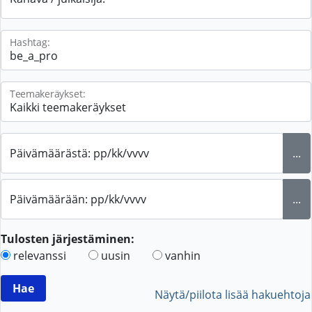
Hashtag:
Teemakeräykset:
Päivämäärästä: pp/kk/vvvv
...
Päivämäärään: pp/kk/vvvv
...
Tulosten järjestäminen:
relevanssi
uusin
vanhin
Näytä/piilota lisää hakuehtoja