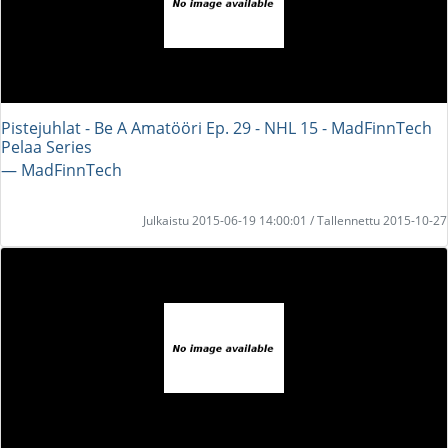
Pistejuhlat - Be A Amatööri Ep. 29 - NHL 15 - MadFinnTech
Pelaa Series
― MadFinnTech
Julkaistu 2015-06-19 14:00:01 / Tallennettu 2015-10-27