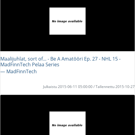
Maalijuhlat, sort of... - Be A Amatööri Ep. 27 - NHL 15 -
MadFinnTech Pelaa Series
― MadFinnTech
Julkaistu 2015-06-11 05:00:00 / Tallennettu 2015-10-27