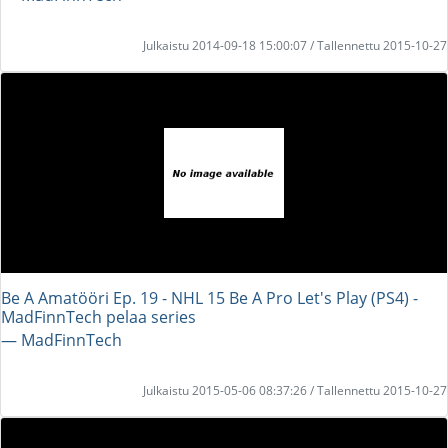
Julkaistu 2014-09-18 15:00:07 / Tallennettu 2015-10-27
Be A Amatööri Ep. 19 - NHL 15 Be A Pro Let's Play (PS4) -
MadFinnTech pelaa series
― MadFinnTech
Julkaistu 2015-05-06 08:37:26 / Tallennettu 2015-10-27