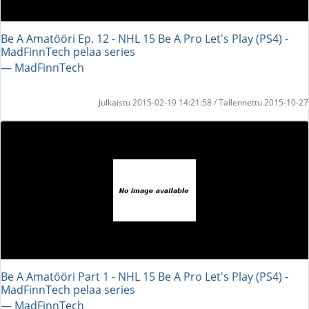
Be A Amatööri Ep. 12 - NHL 15 Be A Pro Let's Play (PS4) -
MadFinnTech pelaa series
― MadFinnTech
Julkaistu 2015-02-19 14:21:58 / Tallennettu 2015-10-27
Be A Amatööri Part 1 - NHL 15 Be A Pro Let's Play (PS4) -
MadFinnTech pelaa series
― MadFinnTech