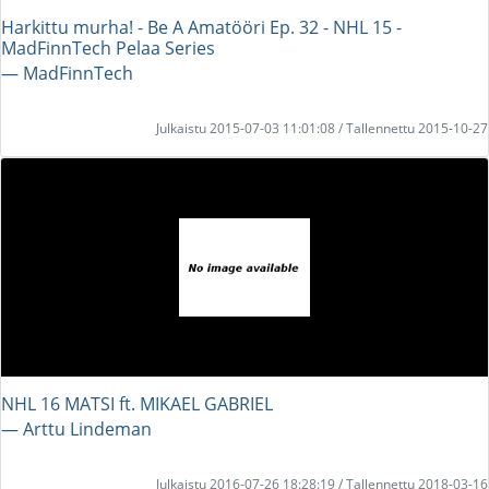
Harkittu murha! - Be A Amatööri Ep. 32 - NHL 15 -
MadFinnTech Pelaa Series
― MadFinnTech
Julkaistu 2015-07-03 11:01:08 / Tallennettu 2015-10-27
NHL 16 MATSI ft. MIKAEL GABRIEL
― Arttu Lindeman
Julkaistu 2016-07-26 18:28:19 / Tallennettu 2018-03-16