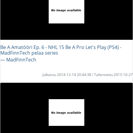
Be A Amatööri Ep. 6 - NHL 15 Be A Pro Let's Play (PS4) -
MadFinnTech pelaa series
― MadFinnTech
Julkaistu 2014-12-14 20:44:38 / Tallennettu 2015-10-27