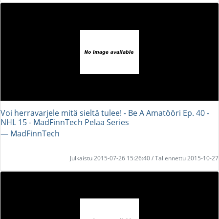
Voi herravarjele mitä sieltä tulee! - Be A Amatööri Ep. 40 -
NHL 15 - MadFinnTech Pelaa Series
― MadFinnTech
Julkaistu 2015-07-26 15:26:40 / Tallennettu 2015-10-27