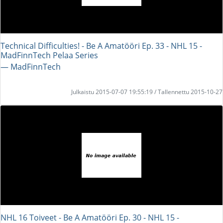
Technical Difficulties! - Be A Amatööri Ep. 33 - NHL 15 -
MadFinnTech Pelaa Series
― MadFinnTech
Julkaistu 2015-07-07 19:55:19 / Tallennettu 2015-10-27
NHL 16 Toiveet - Be A Amatööri Ep. 30 - NHL 15 -