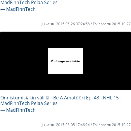
MadFinnTech Pelaa Series
― MadFinnTech
Julkaistu 2015-06-26 07:24:58 / Tallennettu 2015-10-27
Onnistumisiakin välillä - Be A Amatööri Ep. 43 - NHL 15 -
MadFinnTech Pelaa Series
― MadFinnTech
Julkaistu 2015-08-05 17:46:24 / Tallennettu 2015-10-27