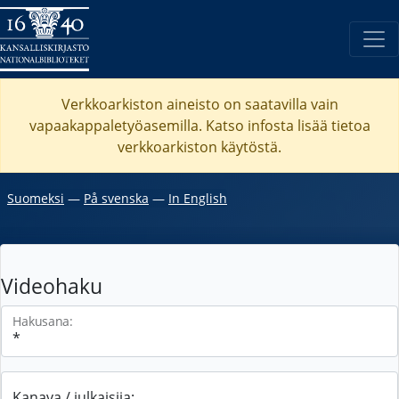
Verkkoarkiston aineisto on saatavilla vain
vapaakappaletyöasemilla. Katso
infosta
lisää tietoa
verkkoarkiston käytöstä.
Suomeksi
―
På svenska
―
In English
Videohaku
Hakusana:
Kanava / julkaisija: