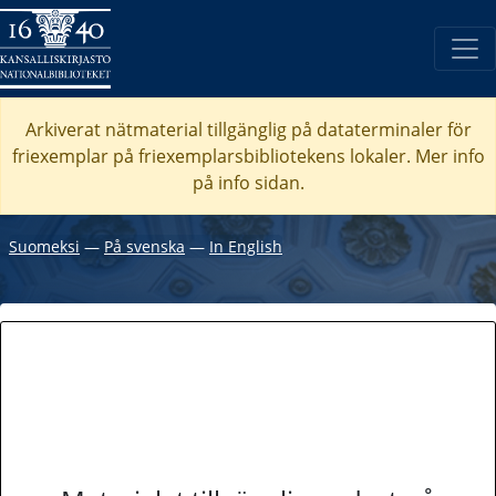
Arkiverat nätmaterial tillgänglig på dataterminaler för
friexemplar på friexemplarsbibliotekens lokaler. Mer info
på info sidan.
Suomeksi
―
På svenska
―
In English