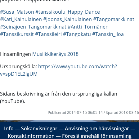
#Susa_Matson
#tanssikoulu_Happy_Dance
#Kati_Kainulainen
#Joonas_Kainulainen
#Tangomarkkinat
#Seinäjoen_Tangomarkkinat
#Antti_Törmänen
#Tanssikurssit
#Tanssileiri
#Tangokatu
#Tanssin_iloa
I insamlingen
Musiikkikeräys 2018
Ursprungskälla:
https://www.youtube.com/watch?
v=spD1EL2lgUM
Sidans beskrivning är från den ursprungliga källan
(YouTube).
Publicerad 2014-07-15 06:05:14 / Sparad 2018-03-16
Info
―
Sökanvisningar
―
Anvisning om hänvisningar
―
Kontaktinformation
―
Föreslå innehåll för insamling