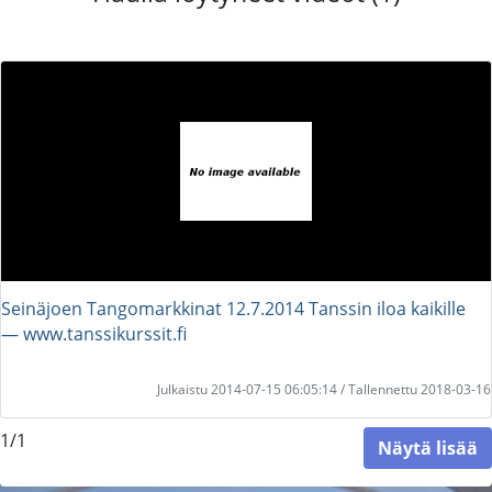
Seinäjoen Tangomarkkinat 12.7.2014 Tanssin iloa kaikille
― www.tanssikurssit.fi
Julkaistu 2014-07-15 06:05:14 / Tallennettu 2018-03-16
1/1
Näytä lisää