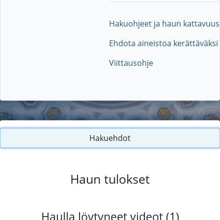
Hakuohjeet ja haun kattavuus
Ehdota aineistoa kerättäväksi
Viittausohje
Hakuehdot
Haun tulokset
Haulla löytyneet videot (1)