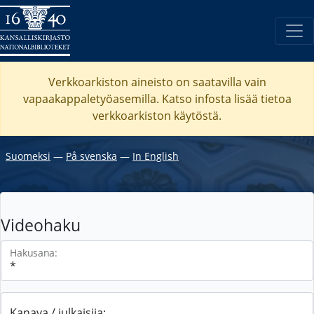
Verkkoarkiston aineisto on saatavilla vain
vapaakappaletyöasemilla. Katso
infosta
lisää tietoa
verkkoarkiston käytöstä.
Suomeksi
―
På svenska
―
In English
Videohaku
Hakusana:
Kanava / julkaisija: