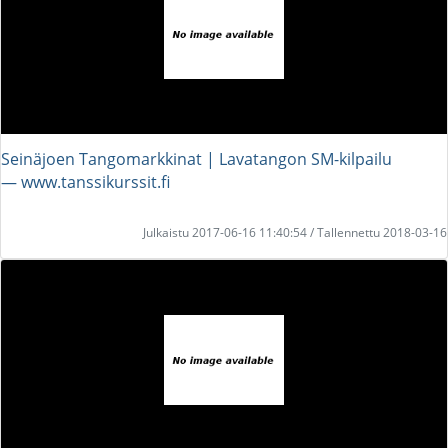
Seinäjoen Tangomarkkinat | Lavatangon SM-kilpailu
― www.tanssikurssit.fi
Julkaistu 2017-06-16 11:40:54 / Tallennettu 2018-03-16