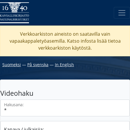
Verkkoarkiston aineisto on saatavilla vain
vapaakappaletyöasemilla. Katso
infosta
lisää tietoa
verkkoarkiston käytöstä.
Suomeksi
―
På svenska
―
In English
Videohaku
Hakusana:
Kanava / julkaisija: