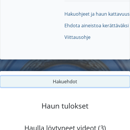
Hakuohjeet ja haun kattavuus
Ehdota aineistoa kerättäväksi
Viittausohje
Hakuehdot
Haun tulokset
Haulla löytyneet videot (3)