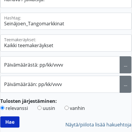
Hashtag:
Teemakeräykset:
Päivämäärästä: pp/kk/vvvv
...
Päivämäärään: pp/kk/vvvv
...
Tulosten järjestäminen:
relevanssi
uusin
vanhin
Näytä/piilota lisää hakuehtoja