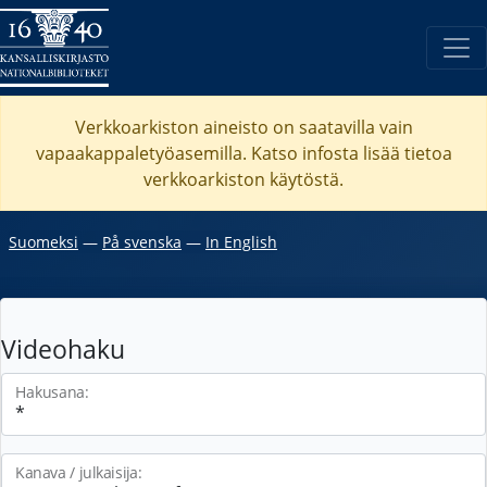
Verkkoarkiston aineisto on saatavilla vain
vapaakappaletyöasemilla. Katso
infosta
lisää tietoa
verkkoarkiston käytöstä.
Suomeksi
―
På svenska
―
In English
Videohaku
Hakusana:
Kanava / julkaisija: