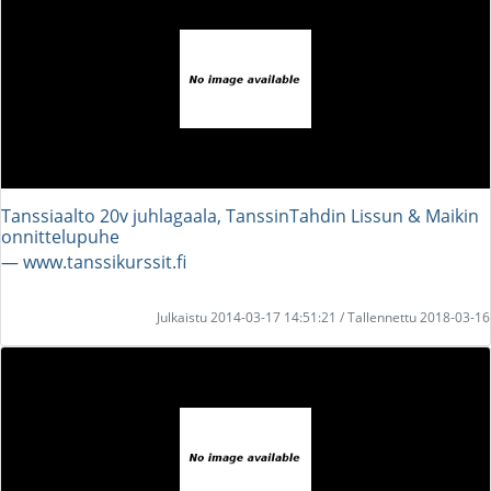
Tanssiaalto 20v juhlagaala, TanssinTahdin Lissun & Maikin
onnittelupuhe
― www.tanssikurssit.fi
Julkaistu 2014-03-17 14:51:21 / Tallennettu 2018-03-16