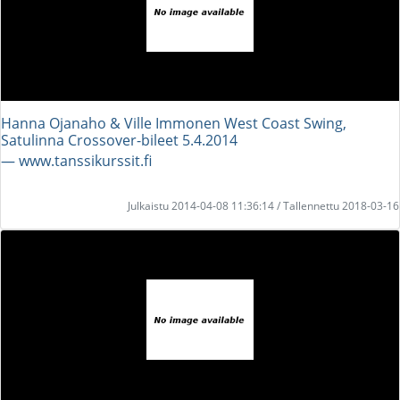
Hanna Ojanaho & Ville Immonen West Coast Swing,
Satulinna Crossover-bileet 5.4.2014
― www.tanssikurssit.fi
Julkaistu 2014-04-08 11:36:14 / Tallennettu 2018-03-16