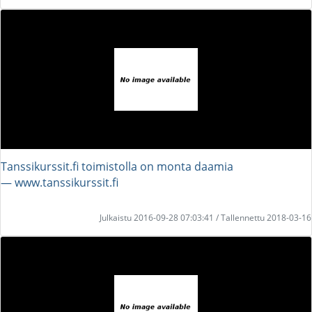
Tanssikurssit.fi toimistolla on monta daamia
― www.tanssikurssit.fi
Julkaistu 2016-09-28 07:03:41 / Tallennettu 2018-03-16