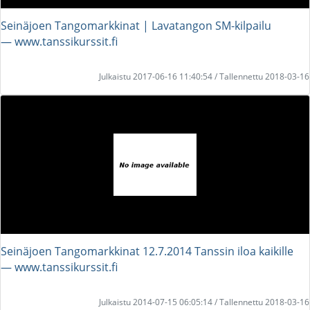
Seinäjoen Tangomarkkinat | Lavatangon SM-kilpailu
― www.tanssikurssit.fi
Julkaistu 2017-06-16 11:40:54 / Tallennettu 2018-03-16
Seinäjoen Tangomarkkinat 12.7.2014 Tanssin iloa kaikille
― www.tanssikurssit.fi
Julkaistu 2014-07-15 06:05:14 / Tallennettu 2018-03-16