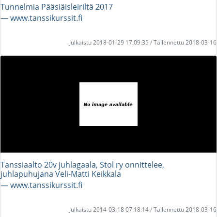
Tunnelmia Pääsiäisleiriltä 2017
― www.tanssikurssit.fi
Julkaistu 2018-01-29 17:09:35 / Tallennettu 2018-03-16
Tanssiaalto 20v juhlagaala, Stol ry onnittelee,
juhlapuhujana Veli-Matti Keikkala
― www.tanssikurssit.fi
Julkaistu 2014-03-18 07:18:14 / Tallennettu 2018-03-16