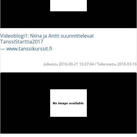
Videoblogi1: Niina ja Antti suunnittelevat
TanssiStarttia2017
― www.tanssikurssit.fi
Julkaistu 2016-09-21 10:37:04 / Tallennettu 2018-03-16