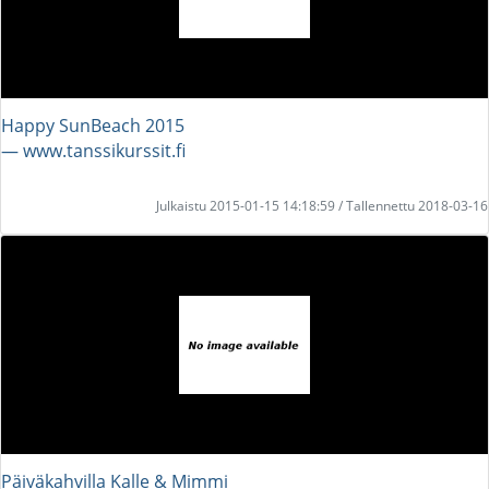
Happy SunBeach 2015
― www.tanssikurssit.fi
Julkaistu 2015-01-15 14:18:59 / Tallennettu 2018-03-16
Päiväkahvilla Kalle & Mimmi