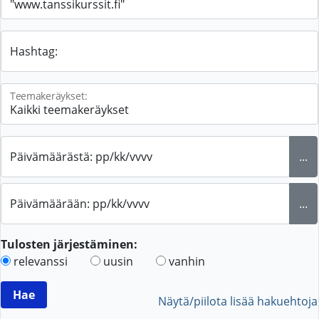
Hashtag:
Teemakeräykset:
Päivämäärästä: pp/kk/vvvv
...
Päivämäärään: pp/kk/vvvv
...
Tulosten järjestäminen:
relevanssi
uusin
vanhin
Näytä/piilota lisää hakuehtoja