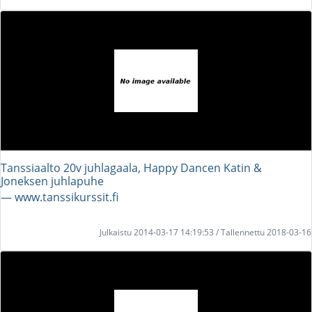
Tanssiaalto 20v juhlagaala, Happy Dancen Katin &
Joneksen juhlapuhe
― www.tanssikurssit.fi
Julkaistu 2014-03-17 14:19:53 / Tallennettu 2018-03-16