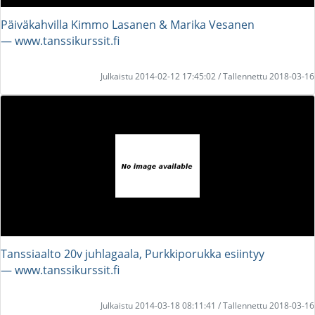
Päiväkahvilla Kimmo Lasanen & Marika Vesanen
― www.tanssikurssit.fi
Julkaistu 2014-02-12 17:45:02 / Tallennettu 2018-03-16
Tanssiaalto 20v juhlagaala, Purkkiporukka esiintyy
― www.tanssikurssit.fi
Julkaistu 2014-03-18 08:11:41 / Tallennettu 2018-03-16