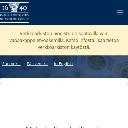
Verkkoarkiston aineisto on saatavilla vain
vapaakappaletyöasemilla. Katso
infosta
lisää tietoa
verkkoarkiston käytöstä.
Suomeksi
―
På svenska
―
In English