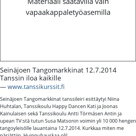
Materiaali saatavilla vain
vapaakappaletyöasemilla
Seinäjoen Tangomarkkinat 12.7.2014
Tanssin iloa kaikille
―
www.tanssikurssit.fi
Seinäjoen Tangomarkkinat tanssileiri esittäytyi Niina
Huhtalan, Tanssikoulu Happy Dancen Kati ja Joonas
Kainulaisen sekä Tanssikoulu Antti Törmäsen Antin ja
upean TV:stä tutun Susa Matsonin voimin yli 10 000 hengen
tangoyleisölle lauantaina 12.7.2014. Kurkkaa miten me
pärjättiin. Huippuhauskaa oli!