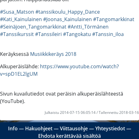
#Susa_Matson
#tanssikoulu_Happy_Dance
#Kati_Kainulainen
#Joonas_Kainulainen
#Tangomarkkinat
#Seinäjoen_Tangomarkkinat
#Antti_Törmänen
#Tanssikurssit
#Tanssileiri
#Tangokatu
#Tanssin_iloa
Keräyksessä
Musiikkikeräys 2018
Alkuperäislähde:
https://www.youtube.com/watch?
v=spD1EL2lgUM
Sivun kuvailutiedot ovat peräisin alkuperäislähteestä
(YouTube).
Julkaistu 2014-07-15 06:05:14 / Tallennettu 2018-03-16
Info
―
Hakuohjeet
―
Viittausohje
―
Yhteystiedot
―
Ehdota kerättävää sisältöä