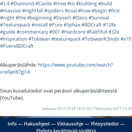
#1.4
#Diamond
#Castle
#How
#to
#building
#build
#massive
#nightfall
#spiders
#coal
#how
#begin
#first
#night
#the
#beginning
#Desert
#Oasis
#Survival
#Texturepack
#install
#Pure
#Sphax
#BDCraft
#128x
#guide
#commentary
#001
#Hardcore
#Faithfull
#32x
#Inspiration
#Tobiwan
#texturepack
#TobiwanK3nobi
#v18
#PuereBDCraft
Alkuperäislähde:
https://www.youtube.com/watch?
v=xFjet87gJ1A
Sivun kuvailutiedot ovat peräisin alkuperäislähteestä
(YouTube).
Julkaistu 2012-12-20 14:51:33 / Tallennettu 2017-12-07
Info
―
Hakuohjeet
―
Viittausohje
―
Yhteystiedot
―
Ehdota kerättävää sisältöä