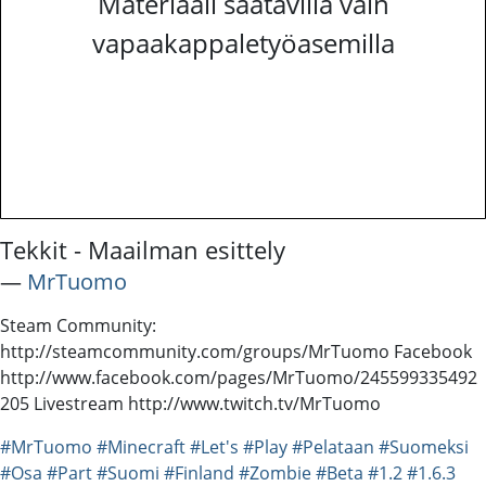
Materiaali saatavilla vain
vapaakappaletyöasemilla
Tekkit - Maailman esittely
―
MrTuomo
Steam Community:
http://steamcommunity.com/groups/MrTuomo Facebook
http://www.facebook.com/pages/MrTuomo/245599335492
205 Livestream http://www.twitch.tv/MrTuomo
#MrTuomo
#Minecraft
#Let's
#Play
#Pelataan
#Suomeksi
#Osa
#Part
#Suomi
#Finland
#Zombie
#Beta
#1.2
#1.6.3