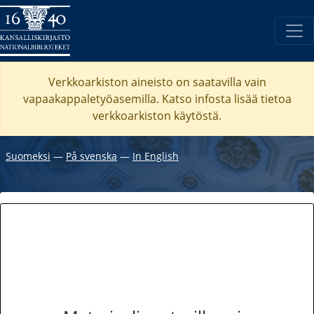
Verkkoarkiston aineisto on saatavilla vain
vapaakappaletyöasemilla. Katso
infosta
lisää tietoa
verkkoarkiston käytöstä.
Suomeksi
―
På svenska
―
In English