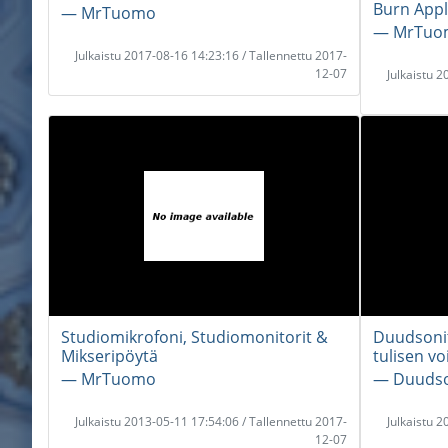
Burn Appl
― MrTuomo
― MrTuo
Julkaistu 2017-08-16 14:23:16 / Tallennettu 2017-
12-07
Julkaistu 
Studiomikrofoni, Studiomonitorit &
Duudsonit
Mikseripöytä
tulisen vo
― MrTuomo
― Duudso
Julkaistu 2013-05-11 17:54:06 / Tallennettu 2017-
Julkaistu 
12-07