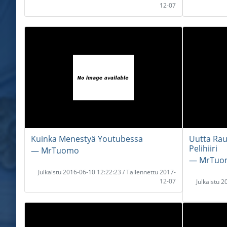
12-07
Kuinka Menestyä Youtubessa
Uutta Rau
Pelihiiri
― MrTuomo
― MrTuo
Julkaistu 2016-06-10 12:22:23 / Tallennettu 2017-
12-07
Julkaistu 