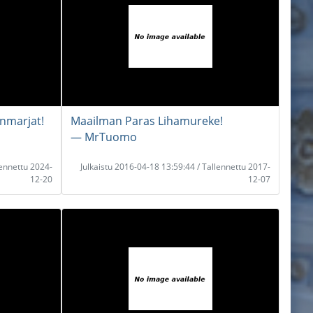
nmarjat!
Maailman Paras Lihamureke!
― MrTuomo
lennettu 2024-
Julkaistu 2016-04-18 13:59:44 / Tallennettu 2017-
12-20
12-07