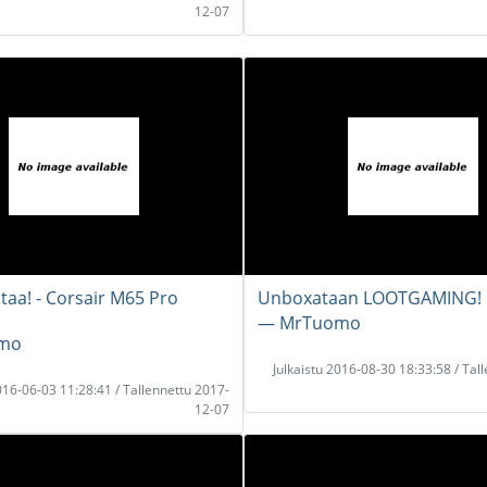
12-07
taa! - Corsair M65 Pro
Unboxataan LOOTGAMING!
― MrTuomo
mo
Julkaistu 2016-08-30 18:33:58 / Tal
2016-06-03 11:28:41 / Tallennettu 2017-
12-07