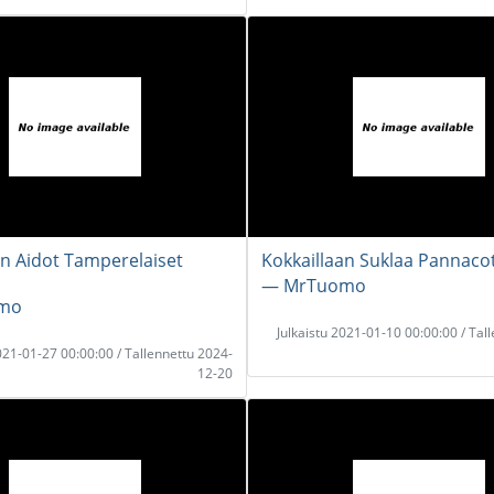
an Aidot Tamperelaiset
Kokkaillaan Suklaa Pannacot
― MrTuomo
mo
Julkaistu 2021-01-10 00:00:00 / Tal
2021-01-27 00:00:00 / Tallennettu 2024-
12-20