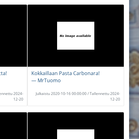
ta!
Kokkaillaan Pasta Carbonara!
― MrTuomo
lennettu 2024-
Julkaistu 2020-10-16 00:00:00 / Tallennettu 2024-
12-20
12-20