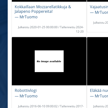
Kokkaillaan Mozzarellatikkuja &
Vajaatusi
Jalapeno Poppereita!
― MrTuo
― MrTuomo
Julkaistu 
Julkaistu 2020-01-25 00:00:00 / Tallennettu 2024-
12-20
Robottivlogi
Eläkää nu
― MrTuomo
― MrTuo
Julkaistu 2016-06-10 09:00:02 / Tallennettu 2017-
Julkaistu 