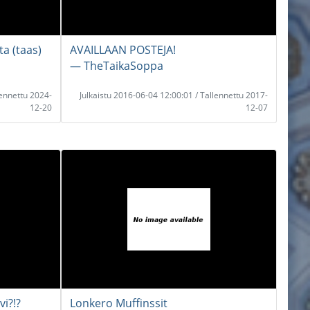
a (taas)
AVAILLAAN POSTEJA!
― TheTaikaSoppa
lennettu 2024-
Julkaistu 2016-06-04 12:00:01 / Tallennettu 2017-
12-20
12-07
i?!?
Lonkero Muffinssit