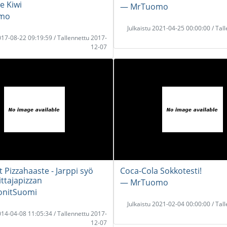
e Kiwi
― MrTuomo
mo
Julkaistu 2021-04-25 00:00:00 / Tal
2017-08-22 09:19:59 / Tallennettu 2017-
12-07
 Pizzahaaste - Jarppi syö
Coca-Cola Sokkotesti!
ittajapizzan
― MrTuomo
nitSuomi
Julkaistu 2021-02-04 00:00:00 / Tal
2014-04-08 11:05:34 / Tallennettu 2017-
12-07