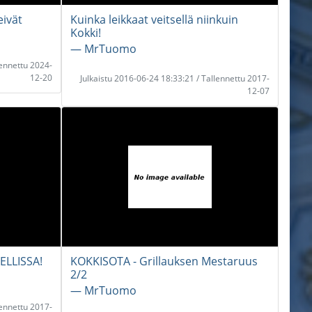
eivät
Kuinka leikkaat veitsellä niinkuin
Kokki!
― MrTuomo
lennettu 2024-
12-20
Julkaistu 2016-06-24 18:33:21 / Tallennettu 2017-
12-07
ELLISSA!
KOKKISOTA - Grillauksen Mestaruus
2/2
― MrTuomo
lennettu 2017-