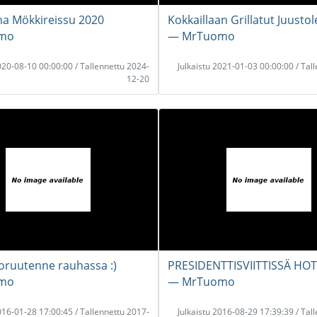
na Mökkireissu 2020
Kokkaillaan Grillatut Juustol
mo
― MrTuomo
2020-08-10 00:00:00 / Tallennettu 2024-
Julkaistu 2021-01-03 00:00:00 / Tal
12-20
oruutenne rauhassa :)
PRESIDENTTISVIITTISSÄ HOT
mo
― MrTuomo
2016-01-28 17:00:45 / Tallennettu 2017-
Julkaistu 2016-08-29 17:39:39 / Tal