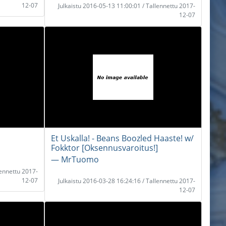
12-07
Julkaistu 2016-05-13 11:00:01 / Tallennettu 2017-
12-07
Et Uskalla! - Beans Boozled Haaste! w/
Fokktor [Oksennusvaroitus!]
― MrTuomo
lennettu 2017-
12-07
Julkaistu 2016-03-28 16:24:16 / Tallennettu 2017-
12-07