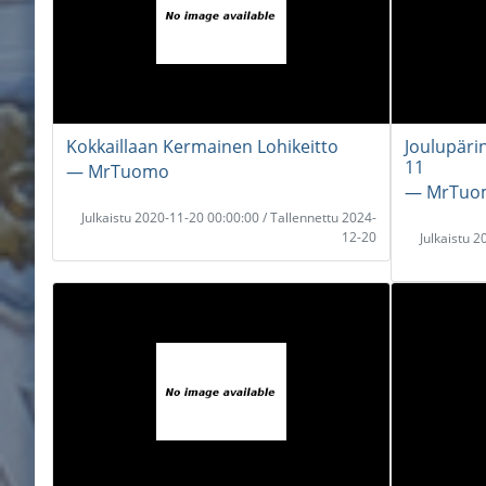
Kokkaillaan Kermainen Lohikeitto
Joulupäri
11
― MrTuomo
― MrTuo
Julkaistu 2020-11-20 00:00:00 / Tallennettu 2024-
12-20
Julkaistu 