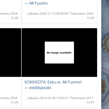
― MrTuomo
lennettu 2024-
Julkaistu 2020-11-14 00:00:00 / Tallennettu 2024-
12-20
12-20
KOKKISOTA: Eetu vs. MrTuomo!
― eeddspeaks
lennettu 2024-
Julkaistu 2016-03-30 12:02:31 / Tallennettu 2017-
12-20
12-07