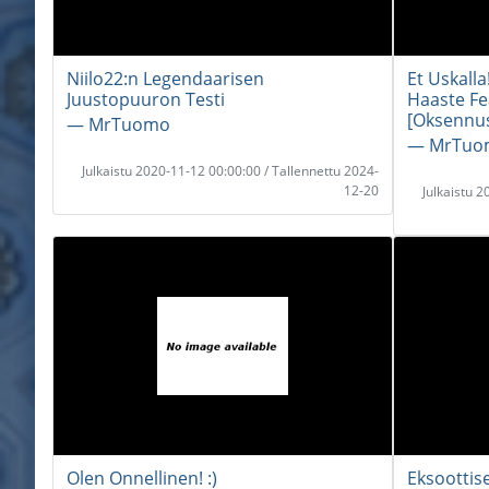
Niilo22:n Legendaarisen
Et Uskalla
Juustopuuron Testi
Haaste Fe
[Oksennus
― MrTuomo
― MrTuo
Julkaistu 2020-11-12 00:00:00 / Tallennettu 2024-
12-20
Julkaistu 
Olen Onnellinen! :)
Eksoottise