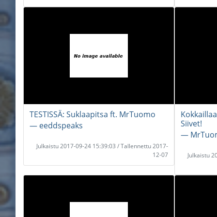
TESTISSÄ: Suklaapitsa ft. MrTuomo
Kokkailla
Siivet!
― eeddspeaks
― MrTuo
Julkaistu 2017-09-24 15:39:03 / Tallennettu 2017-
12-07
Julkaistu 