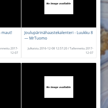
n maut!
Joulupärinähaastekalenteri - Luukku 8
― MrTuomo
lennettu 2017-
Julkaistu 2016-12-08 12:57:20 / Tallennettu 2017-
12-07
12-07