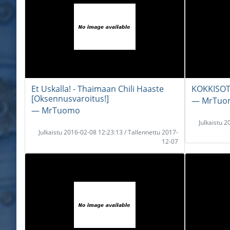
Et Uskalla! - Thaimaan Chili Haaste
KOKKISOT
[Oksennusvaroitus!]
― MrTuo
― MrTuomo
Julkaistu 
Julkaistu 2016-02-08 12:23:13 / Tallennettu 2017-
12-07