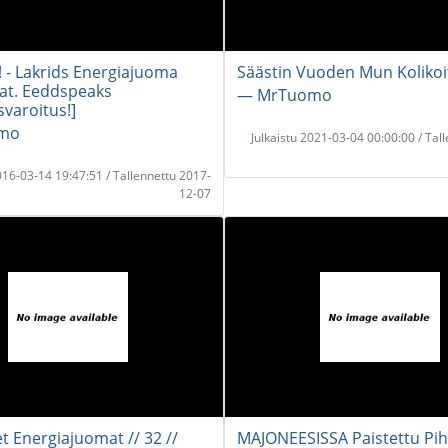
! - Lakrids Energiajuoma
Säästin Vuoden Mun Kolikoit
at. Eeddspeaks
― MrTuomo
varoitus!]
mo
Julkaistu 2021-03-04 00:00:00 / Tal
2016-03-14 19:47:51 / Tallennettu 2017-
12-07
t Energiajuomat // 32 //
MAJONEESISSA Paistettu Pihv