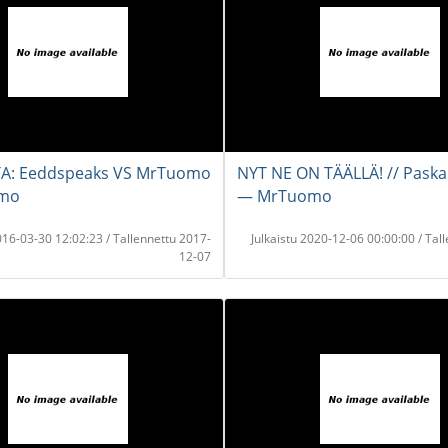
A: Eeddspeaks VS MrTuomo
NYT NE ON TÄÄLLÄ! // Paska
mo
― MrTuomo
2016-03-30 12:02:23 / Tallennettu 2017-
Julkaistu 2020-12-06 00:00:00 / Tal
12-07