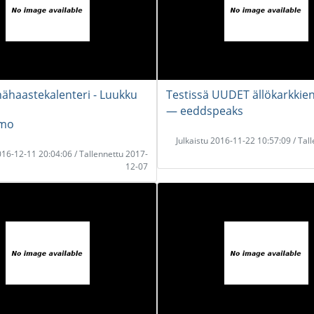
nähaastekalenteri - Luukku
Testissä UUDET ällökarkkie
― eeddspeaks
mo
Julkaistu 2016-11-22 10:57:09 / Tal
2016-12-11 20:04:06 / Tallennettu 2017-
12-07