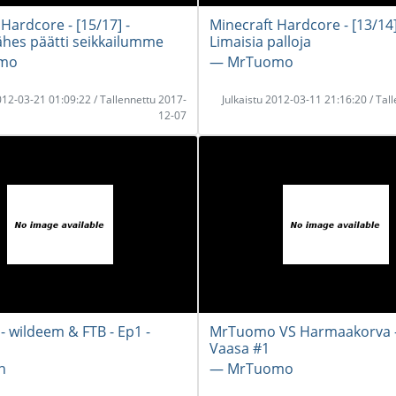
Hardcore - [15/17] -
Minecraft Hardcore - [13/14] 
ähes päätti seikkailumme
Limaisia palloja
mo
― MrTuomo
2012-03-21 01:09:22 / Tallennettu 2017-
Julkaistu 2012-03-11 21:16:20 / Tal
12-07
- wildeem & FTB - Ep1 -
MrTuomo VS Harmaakorva - 
Vaasa #1
n
― MrTuomo