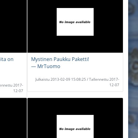
ita on
Mystinen Paukku Paketti!
― MrTuomo
Julkaistu 2013-02-09 15:08:25 / Tallennettu 2017-
12-07
lennettu 2017-
12-07