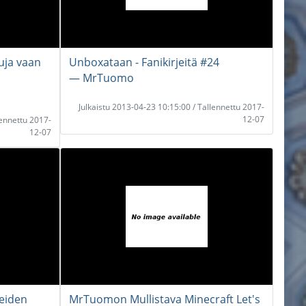
uja vaan
Unboxataan - Fanikirjeitä #24
― MrTuomo
Julkaistu 2013-04-23 10:15:00 / Tallennettu 2017-
12-07
lennettu 2017-
12-07
neiden
MrTuomon Mullistava Minecraft Let's