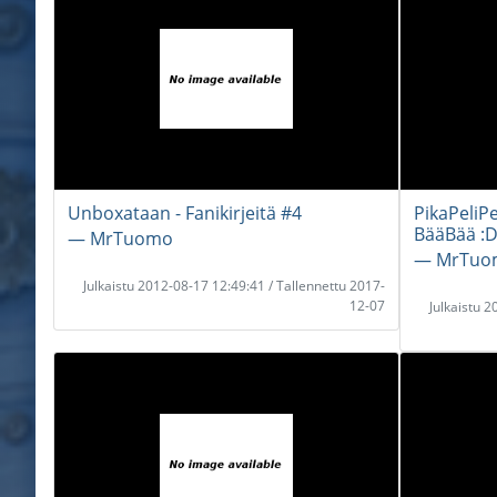
Unboxataan - Fanikirjeitä #4
PikaPeliPe
BääBää :
― MrTuomo
― MrTuo
Julkaistu 2012-08-17 12:49:41 / Tallennettu 2017-
12-07
Julkaistu 