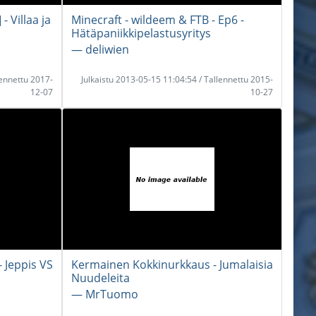
- Villaa ja
Minecraft - wildeem & FTB - Ep6 -
Hätäpaniikkipelastusyritys
― deliwien
lennettu 2017-
Julkaistu 2013-05-15 11:04:54 / Tallennettu 2015-
12-07
10-27
Jeppis VS
Kermainen Kokkinurkkaus - Jumalaisia
Nuudeleita
― MrTuomo