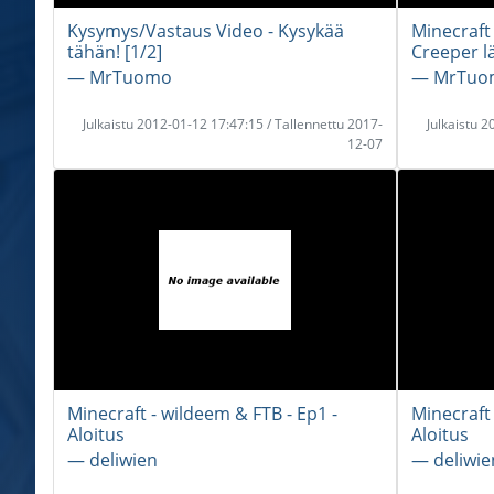
Kysymys/Vastaus Video - Kysykää
Minecraft 
tähän! [1/2]
Creeper l
― MrTuomo
― MrTuo
Julkaistu 2012-01-12 17:47:15 / Tallennettu 2017-
Julkaistu 
12-07
Minecraft - wildeem & FTB - Ep1 -
Minecraft 
Aloitus
Aloitus
― deliwien
― deliwie