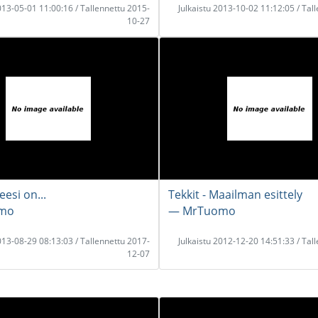
2013-05-01 11:00:16 / Tallennettu 2015-
Julkaistu 2013-10-02 11:12:05 / Tal
10-27
esi on...
Tekkit - Maailman esittely
mo
― MrTuomo
2013-08-29 08:13:03 / Tallennettu 2017-
Julkaistu 2012-12-20 14:51:33 / Tal
12-07