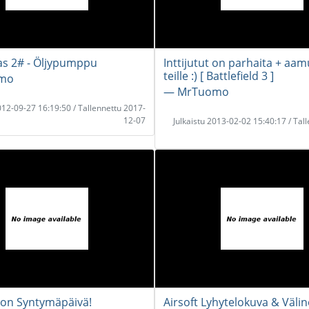
as 2# - Öljypumppu
Inttijutut on parhaita + aam
teille :) [ Battlefield 3 ]
mo
― MrTuomo
2012-09-27 16:19:50 / Tallennettu 2017-
12-07
Julkaistu 2013-02-02 15:40:17 / Tal
on Syntymäpäivä!
Airsoft Lyhytelokuva & Väli