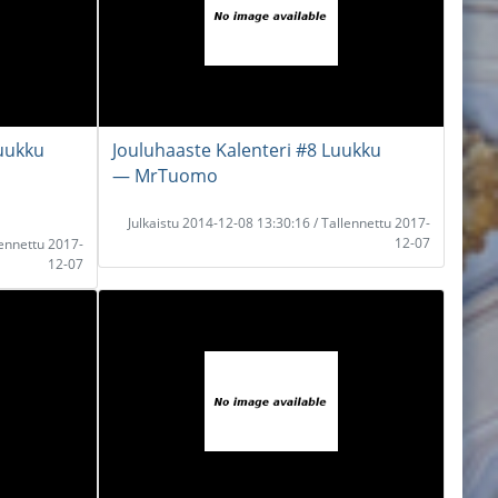
Luukku
Jouluhaaste Kalenteri #8 Luukku
― MrTuomo
Julkaistu 2014-12-08 13:30:16 / Tallennettu 2017-
12-07
lennettu 2017-
12-07