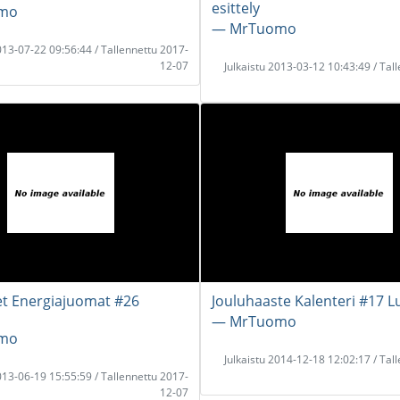
esittely
mo
― MrTuomo
2013-07-22 09:56:44 / Tallennettu 2017-
12-07
Julkaistu 2013-03-12 10:43:49 / Tal
et Energiajuomat #26
Jouluhaaste Kalenteri #17 
― MrTuomo
mo
Julkaistu 2014-12-18 12:02:17 / Tal
2013-06-19 15:55:59 / Tallennettu 2017-
12-07