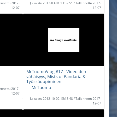
lennettu 2017-
Julkaistu 2013-03-01 13:32:51 / Tallennettu 2017-
12-07
12-07
MrTuomoVlog #17 - Videoiden
vähäisyys, Mists of Pandaria &
Työssäoppiminen
― MrTuomo
lennettu 2017-
12-07
Julkaistu 2012-10-02 15:13:48 / Tallennettu 2017-
12-07