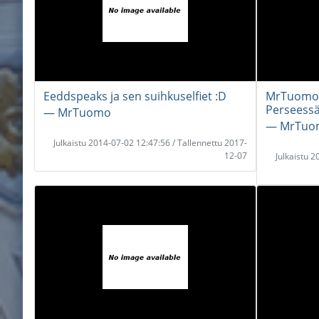
Eeddspeaks ja sen suihkuselfiet :D
MrTuomoVl
Perseess
― MrTuomo
― MrTuo
Julkaistu 2014-07-02 12:47:56 / Tallennettu 2017-
12-07
Julkaistu 