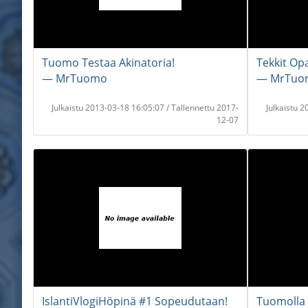
Tuomo Testaa Akinatoria!
Tekkit Op
― MrTuomo
― MrTuo
Julkaistu 2013-03-18 16:05:07 / Tallennettu 2017-
Julkaistu 
12-07
IslantiVlogiHöpinä #1 Sopeudutaan!
Tuomolla 