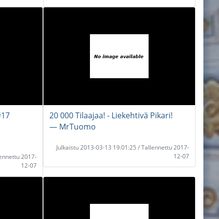
#17
20 000 Tilaajaa! - Liekehtivä Pikari!
― MrTuomo
Julkaistu 2013-03-13 19:01:25 / Tallennettu 2017-
12-07
lennettu 2017-
12-07