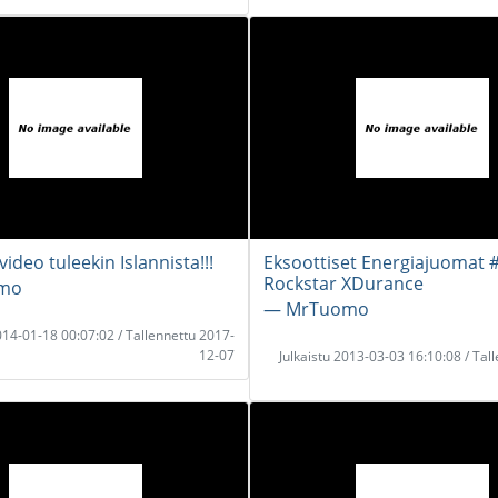
ideo tuleekin Islannista!!!
Eksoottiset Energiajuomat 
Rockstar XDurance
mo
― MrTuomo
2014-01-18 00:07:02 / Tallennettu 2017-
12-07
Julkaistu 2013-03-03 16:10:08 / Tal