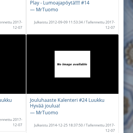
Play - Lumoajapöytä!!!! #14
― MrTuomo
lennettu 2017-
Julkaistu 2012-09-09 11:53:34 / Tallennettu 2017-
12-07
12-07
Luukku
Jouluhaaste Kalenteri #24 Luukku
Hyvää joulua!
― MrTuomo
lennettu 2017-
12-07
Julkaistu 2014-12-25 18:37:50 / Tallennettu 2017-
12-07