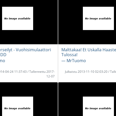
rseilyt - Vuohisimulaattori
Malttakaa! Et Uskalla Haaste
DDD
Tulossa!
mo
― MrTuomo
2014-04-24 11:37:43 / Tallennettu 2017-
Julkaistu 2013-11-10 02:03:20 / Tal
12-07