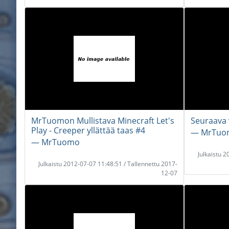
MrTuomon Mullistava Minecraft Let's
Seuraava v
Play - Creeper yllättää taas #4
― MrTuo
― MrTuomo
Julkaistu 
Julkaistu 2012-07-07 11:48:51 / Tallennettu 2017-
12-07