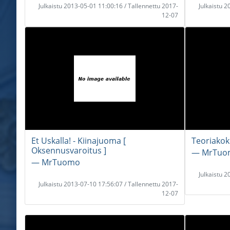
Julkaistu 2013-05-01 11:00:16 / Tallennettu 2017-
Julkaistu 
12-07
Et Uskalla! - Kiinajuoma [
Teoriakoke
Oksennusvaroitus ]
― MrTuo
― MrTuomo
Julkaistu 
Julkaistu 2013-07-10 17:56:07 / Tallennettu 2017-
12-07