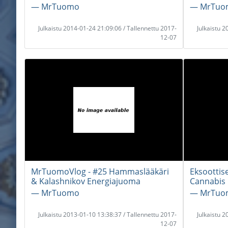
― MrTuomo
― MrTuo
Julkaistu 2014-01-24 21:09:06 / Tallennettu 2017-
Julkaistu 
12-07
MrTuomoVlog - #25 Hammaslääkäri
Eksoottis
& Kalashnikov Energiajuoma
Cannabis
― MrTuomo
― MrTuo
Julkaistu 2013-01-10 13:38:37 / Tallennettu 2017-
Julkaistu 
12-07