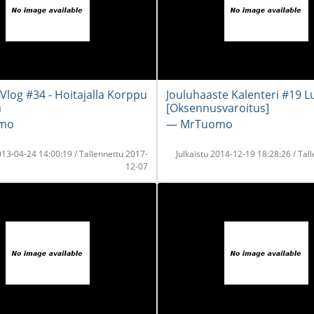
og #34 - Hoitajalla Korppu
Jouluhaaste Kalenteri #19 
ä
[Oksennusvaroitus]
mo
― MrTuomo
2013-04-24 14:00:19 / Tallennettu 2017-
Julkaistu 2014-12-19 18:28:26 / Tal
12-07