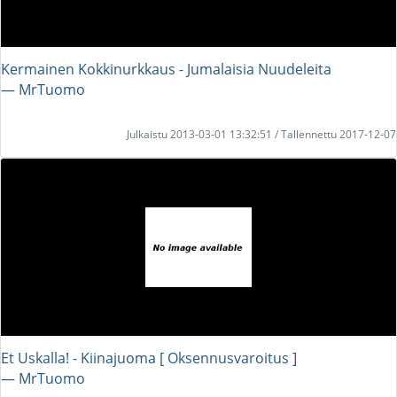
Kermainen Kokkinurkkaus - Jumalaisia Nuudeleita
― MrTuomo
Julkaistu 2013-03-01 13:32:51 / Tallennettu 2017-12-07
Et Uskalla! - Kiinajuoma [ Oksennusvaroitus ]
― MrTuomo