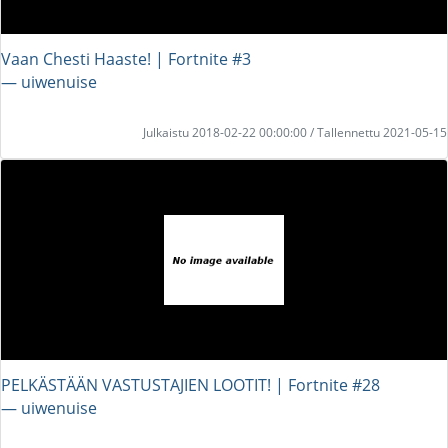
Vaan Chesti Haaste! | Fortnite #3
― uiwenuise
Julkaistu 2018-02-22 00:00:00 / Tallennettu 2021-05-15
PELKÄSTÄÄN VASTUSTAJIEN LOOTIT! | Fortnite #28
― uiwenuise