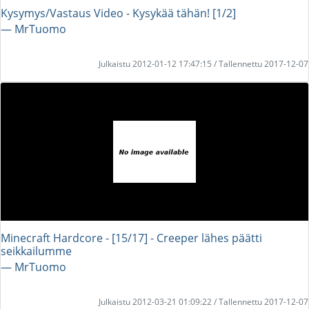
Kysymys/Vastaus Video - Kysykää tähän! [1/2]
― MrTuomo
Julkaistu 2012-01-12 17:47:15 / Tallennettu 2017-12-07
Minecraft Hardcore - [15/17] - Creeper lähes päätti
seikkailumme
― MrTuomo
Julkaistu 2012-03-21 01:09:22 / Tallennettu 2017-12-07