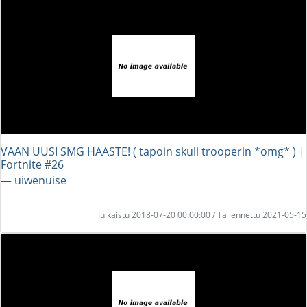
VAAN UUSI SMG HAASTE! ( tapoin skull trooperin *omg* ) |
Fortnite #26
― uiwenuise
Julkaistu 2018-07-20 00:00:00 / Tallennettu 2021-05-15