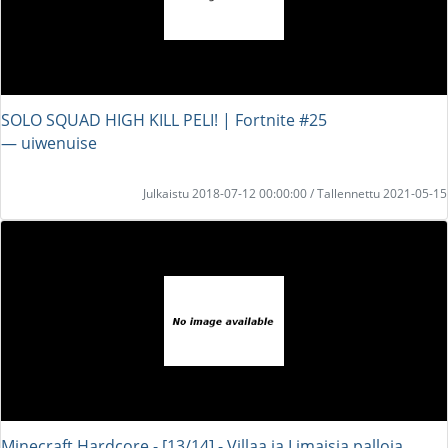
SOLO SQUAD HIGH KILL PELI! | Fortnite #25
― uiwenuise
Julkaistu 2018-07-12 00:00:00 / Tallennettu 2021-05-15
Minecraft Hardcore - [13/14] - Villaa ja Limaisia palloja