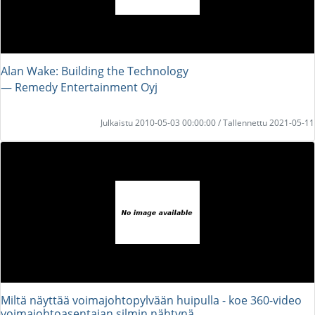
Alan Wake: Building the Technology
― Remedy Entertainment Oyj
Julkaistu 2010-05-03 00:00:00 / Tallennettu 2021-05-11
Miltä näyttää voimajohtopylvään huipulla - koe 360-video
voimajohtoasentajan silmin nähtynä