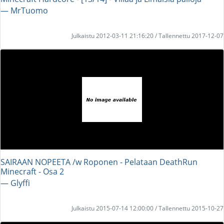
― MrTuomo
Julkaistu 2012-03-11 21:16:20 / Tallennettu 2017-12-07
SAIRAAN NOPEETA /w Roponen - Pelataan DeathRun
Minecraft - Osa 2
― Glyffi
Julkaistu 2015-07-14 12:00:00 / Tallennettu 2015-10-27