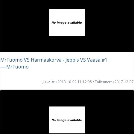
MrTuomo VS Harmaakorva - Jeppis VS Vaasa #1
― MrTuomo
Julkaistu 2013-10-02 11:12:05 / Tallennettu 2017-12-07