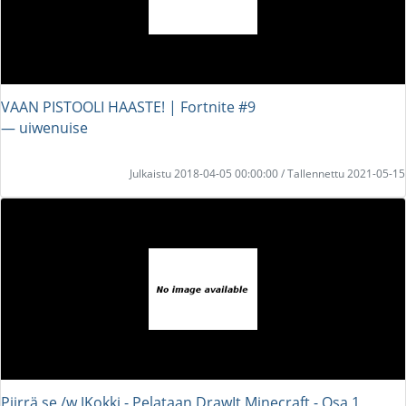
VAAN PISTOOLI HAASTE! | Fortnite #9
― uiwenuise
Julkaistu 2018-04-05 00:00:00 / Tallennettu 2021-05-15
Piirrä se /w JKokki - Pelataan DrawIt Minecraft - Osa 1