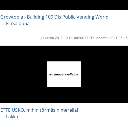
Growtopia - Building 100 Dls Public Vending World
― FinSaippua
Julkaistu 2017-12-01 00:00:00 / Tallennettu 2021-05-15
ETTE USKO, mihin törmäsin merellä!
― Lakko