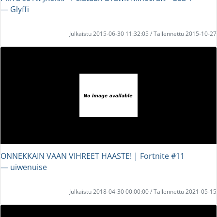
― Glyffi
Julkaistu 2015-06-30 11:32:05 / Tallennettu 2015-10-27
ONNEKKAIN VAAN VIHREET HAASTE! | Fortnite #11
― uiwenuise
Julkaistu 2018-04-30 00:00:00 / Tallennettu 2021-05-15