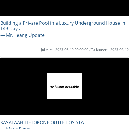
Building a Private Pool in a Luxury Underground House in
149 Days
― Mr.Heang Update
Julkaistu 2023-06-19 00:00:00 / Tallennettu 2023-08-10
KASATAAN TIETOKONE OUTLET OSISTA
― MattePlays