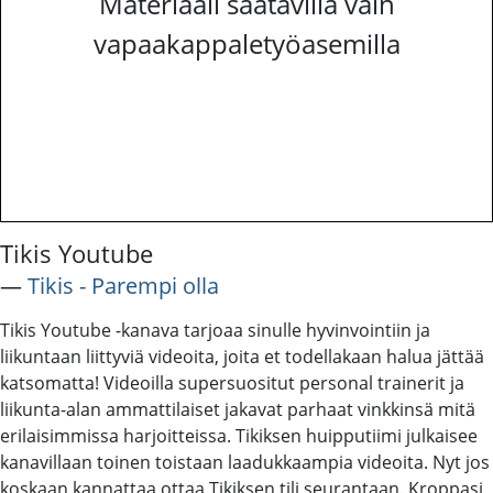
Materiaali saatavilla vain
vapaakappaletyöasemilla
Tikis Youtube
―
Tikis - Parempi olla
Tikis Youtube -kanava tarjoaa sinulle hyvinvointiin ja
liikuntaan liittyviä videoita, joita et todellakaan halua jättää
katsomatta! Videoilla supersuositut personal trainerit ja
liikunta-alan ammattilaiset jakavat parhaat vinkkinsä mitä
erilaisimmissa harjoitteissa. Tikiksen huipputiimi julkaisee
kanavillaan toinen toistaan laadukkaampia videoita. Nyt jos
koskaan kannattaa ottaa Tikiksen tili seurantaan. Kroppasi