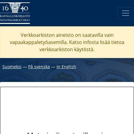
Verkkoarkiston aineisto on saatavilla vain
vapaakappaletyöasemilla. Katso
infosta
lisää tietoa
verkkoarkiston käytöstä.
Suomeksi
―
På svenska
―
In English