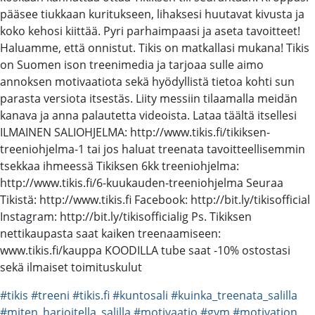
pääsee tiukkaan kuritukseen, lihaksesi huutavat kivusta ja
koko kehosi kiittää. Pyri parhaimpaasi ja aseta tavoitteet!
Haluamme, että onnistut. Tikis on matkallasi mukana! Tikis
on Suomen ison treenimedia ja tarjoaa sulle aimo
annoksen motivaatiota sekä hyödyllistä tietoa kohti sun
parasta versiota itsestäs. Liity messiin tilaamalla meidän
kanava ja anna palautetta videoista. Lataa täältä itsellesi
ILMAINEN SALIOHJELMA: http://www.tikis.fi/tikiksen-
treeniohjelma-1 tai jos haluat treenata tavoitteellisemmin
tsekkaa ihmeessä Tikiksen 6kk treeniohjelma:
http://www.tikis.fi/6-kuukauden-treeniohjelma Seuraa
Tikistä: http://www.tikis.fi Facebook: http://bit.ly/tikisofficial
Instagram: http://bit.ly/tikisofficialig Ps. Tikiksen
nettikaupasta saat kaiken treenaamiseen:
www.tikis.fi/kauppa KOODILLA tube saat -10% ostostasi
sekä ilmaiset toimituskulut
#tikis
#treeni
#tikis.fi
#kuntosali
#kuinka_treenata_salilla
#miten_harjoitella_salilla
#motivaatio
#gym
#motivation