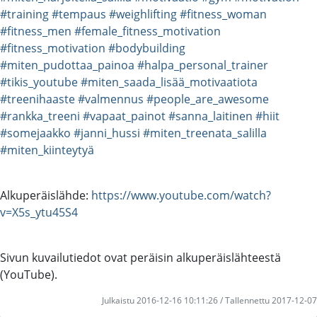
#training
#tempaus
#weighlifting
#fitness_woman
#fitness_men
#female_fitness_motivation
#fitness_motivation
#bodybuilding
#miten_pudottaa_painoa
#halpa_personal_trainer
#tikis_youtube
#miten_saada_lisää_motivaatiota
#treenihaaste
#valmennus
#people_are_awesome
#rankka_treeni
#vapaat_painot
#sanna_laitinen
#hiit
#somejaakko
#janni_hussi
#miten_treenata_salilla
#miten_kiinteytyä
Alkuperäislähde:
https://www.youtube.com/watch?
v=X5s_ytu45S4
Sivun kuvailutiedot ovat peräisin alkuperäislähteestä
(YouTube).
Julkaistu 2016-12-16 10:11:26 / Tallennettu 2017-12-07