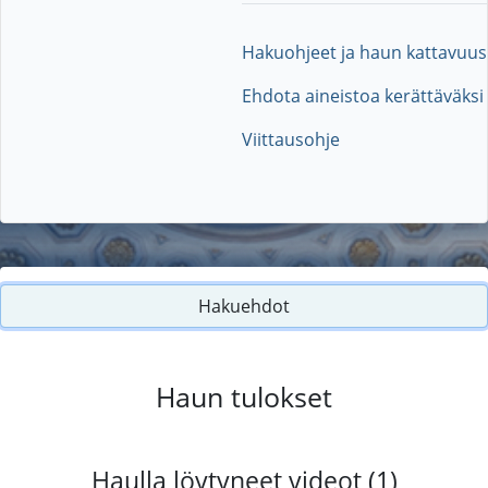
Hakuohjeet ja haun kattavuus
Ehdota aineistoa kerättäväksi
Viittausohje
Hakuehdot
Haun tulokset
Haulla löytyneet videot (1)