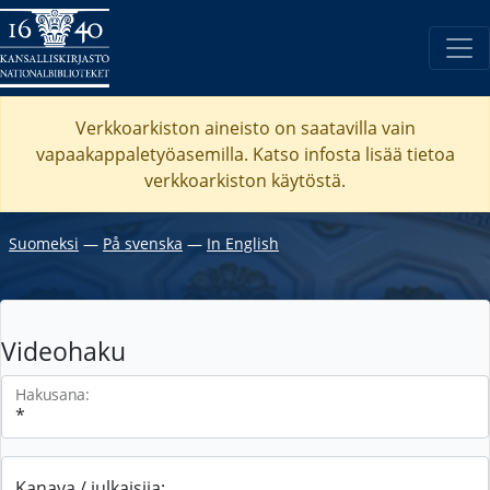
Verkkoarkiston aineisto on saatavilla vain
vapaakappaletyöasemilla. Katso
infosta
lisää tietoa
verkkoarkiston käytöstä.
Suomeksi
―
På svenska
―
In English
Videohaku
Hakusana:
Kanava / julkaisija: