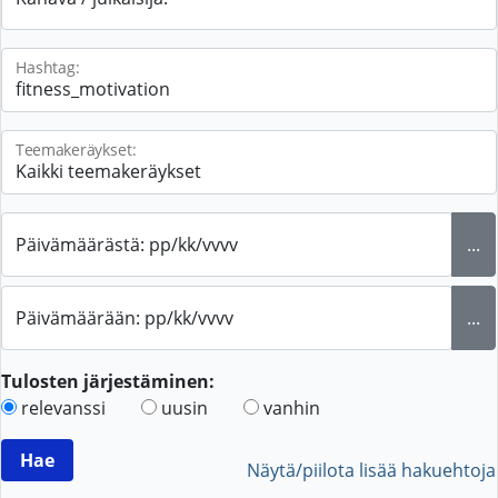
Hashtag:
Teemakeräykset:
Päivämäärästä: pp/kk/vvvv
...
Päivämäärään: pp/kk/vvvv
...
Tulosten järjestäminen:
relevanssi
uusin
vanhin
Näytä/piilota lisää hakuehtoja