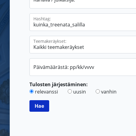
Hashtag:
Teemakeräykset:
Päivämäärästä: pp/kk/vvvv
Tulosten järjestäminen:
relevanssi
uusin
vanhin