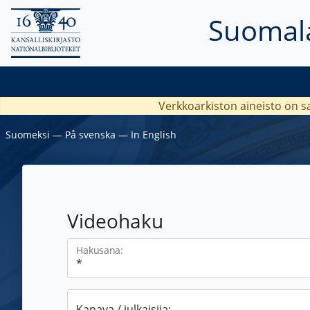
Suomala
Verkkoarkiston aineisto on s
Suomeksi
―
På svenska
―
In English
Videohaku
Hakusana:
Kanava / julkaisija: