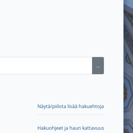
...
Näytä/piilota lisää hakuehtoja
Hakuohjeet ja haun kattavuus