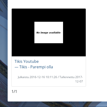
Tikis Youtube
― Tikis - Parempi olla
Julkaistu 2016-12-16 10:11:26 / Tallennettu 2017-
12-07
1/1