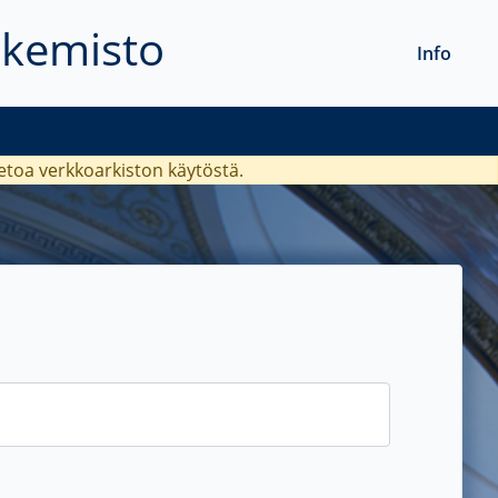
akemisto
Info
ietoa verkkoarkiston käytöstä.