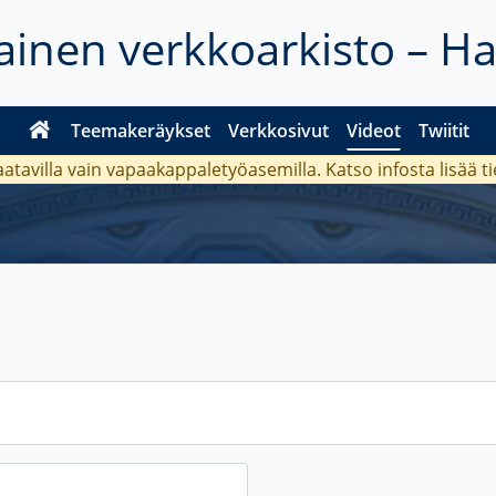
inen verkkoarkisto – H
Teemakeräykset
Verkkosivut
Videot
Twiitit
aatavilla vain vapaakappaletyöasemilla. Katso
infosta
lisää t