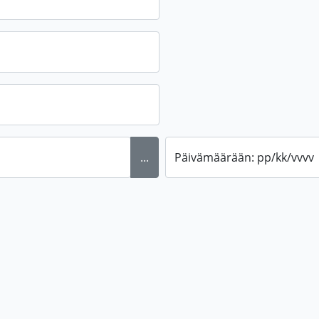
...
Päivämäärään: pp/kk/vvvv