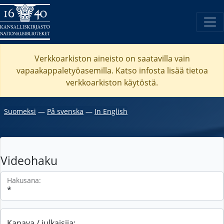
Verkkoarkiston aineisto on saatavilla vain
vapaakappaletyöasemilla. Katso
infosta
lisää tietoa
verkkoarkiston käytöstä.
Suomeksi
―
På svenska
―
In English
Videohaku
Hakusana:
Kanava / julkaisija: