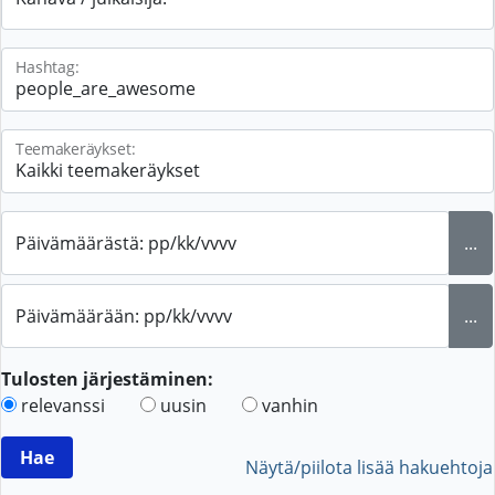
Hashtag:
Teemakeräykset:
Päivämäärästä: pp/kk/vvvv
...
Päivämäärään: pp/kk/vvvv
...
Tulosten järjestäminen:
relevanssi
uusin
vanhin
Näytä/piilota lisää hakuehtoja