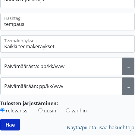
Hashtag:
Teemakeräykset:
Päivämäärästä: pp/kk/vvvv
...
Päivämäärään: pp/kk/vvvv
...
Tulosten järjestäminen:
relevanssi
uusin
vanhin
Näytä/piilota lisää hakuehtoja