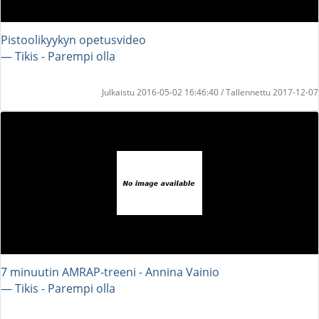
Pistoolikyykyn opetusvideo
― Tikis - Parempi olla
Julkaistu 2016-05-02 16:46:40 / Tallennettu 2017-12-07
7 minuutin AMRAP-treeni - Annina Vainio
― Tikis - Parempi olla