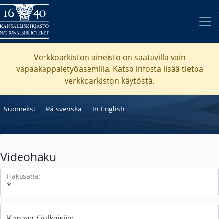
Verkkoarkiston aineisto on saatavilla vain
vapaakappaletyöasemilla. Katso
infosta
lisää tietoa
verkkoarkiston käytöstä.
Suomeksi
―
På svenska
―
In English
Videohaku
Hakusana:
Kanava / julkaisija: