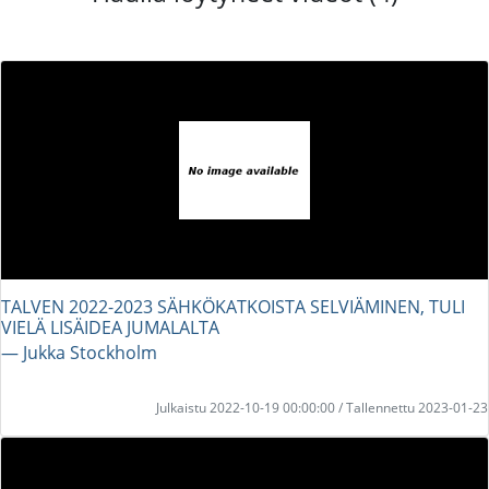
TALVEN 2022-2023 SÄHKÖKATKOISTA SELVIÄMINEN, TULI
VIELÄ LISÄIDEA JUMALALTA
― Jukka Stockholm
Julkaistu 2022-10-19 00:00:00 / Tallennettu 2023-01-23