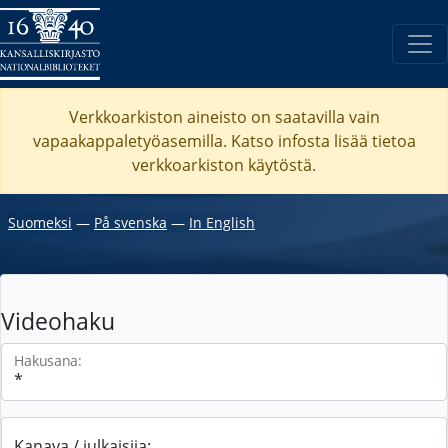
Verkkoarkiston aineisto on saatavilla vain
vapaakappaletyöasemilla. Katso
infosta
lisää tietoa
verkkoarkiston käytöstä.
Suomeksi
―
På svenska
―
In English
Videohaku
Hakusana:
Kanava / julkaisija: