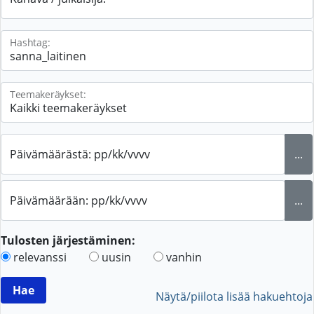
Hashtag:
Teemakeräykset:
Päivämäärästä: pp/kk/vvvv
...
Päivämäärään: pp/kk/vvvv
...
Tulosten järjestäminen:
relevanssi
uusin
vanhin
Näytä/piilota lisää hakuehtoja