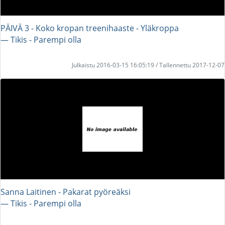
PÄIVÄ 3 - Koko kropan treenihaaste - Yläkroppa
― Tikis - Parempi olla
Julkaistu 2016-03-15 16:05:19 / Tallennettu 2017-12-07
Sanna Laitinen - Pakarat pyöreäksi
― Tikis - Parempi olla