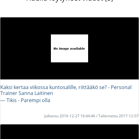
Kaksi kertaa viikossa kuntosalille, riittääkö se? - Personal
Trainer Sanna Laitinen
― Tikis - Parempi olla
Julkaistu 2016-12-27 16:44:46 / Tallennettu 2017-12-07