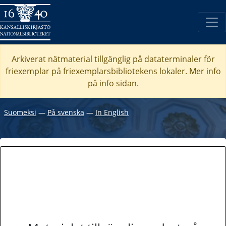
Arkiverat nätmaterial tillgänglig på dataterminaler för
friexemplar på friexemplarsbibliotekens lokaler. Mer info
på info sidan.
Suomeksi
―
På svenska
―
In English