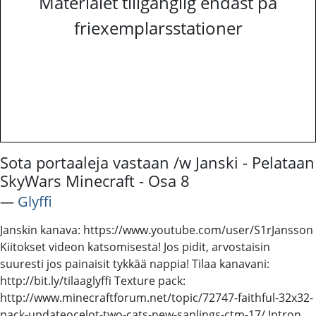
Materialet tillgänglig endast på
friexemplarsstationer
Sota portaaleja vastaan /w Janski - Pelataan
SkyWars Minecraft - Osa 8
―
Glyffi
Janskin kanava: https://www.youtube.com/user/S1rJansson
Kiitokset videon katsomisesta! Jos pidit, arvostaisin
suuresti jos painaisit tykkää nappia! Tilaa kanavani:
http://bit.ly/tilaaglyffi Texture pack:
http://www.minecraftforum.net/topic/72747-faithful-32x32-
pack-updateocelot-two-cats-new-saplings-ctm-17/ Intron