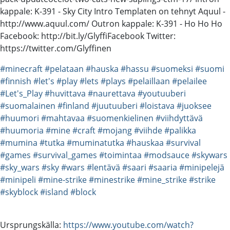
kappale: K-391 - Sky City Intro Templaten on tehnyt Aquul -
http://www.aquul.com/ Outron kappale: K-391 - Ho Ho Ho
Facebook: http://bit.ly/GlyffiFacebook Twitter:
https://twitter.com/Glyffinen
#minecraft
#pelataan
#hauska
#hassu
#suomeksi
#suomi
#finnish
#let's
#play
#lets
#plays
#pelaillaan
#pelailee
#Let's_Play
#huvittava
#naurettava
#youtuuberi
#suomalainen
#finland
#juutuuberi
#loistava
#juoksee
#huumori
#mahtavaa
#suomenkielinen
#viihdyttävä
#huumoria
#mine
#craft
#mojang
#viihde
#palikka
#mumina
#tutka
#muminatutka
#hauskaa
#survival
#games
#survival_games
#toimintaa
#modsauce
#skywars
#sky_wars
#sky
#wars
#lentävä
#saari
#saaria
#minipelejä
#minipeli
#mine-strike
#minestrike
#mine_strike
#strike
#skyblock
#island
#block
Ursprungskälla:
https://www.youtube.com/watch?