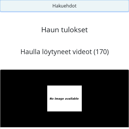
Hakuehdot
Haun tulokset
Haulla löytyneet videot (170)