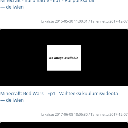
Minecraft - Build Battle - Ep1 - Voi porkkana!
― deliwien
Julkaistu 2015-05-30 11:00:01 / Tallennettu 2017-12-07
Minecraft: Bed Wars - Ep1 - Vaihteeksi kuulumisvideota
― deliwien
Julkaistu 2017-06-08 18:06:30 / Tallennettu 2017-12-07