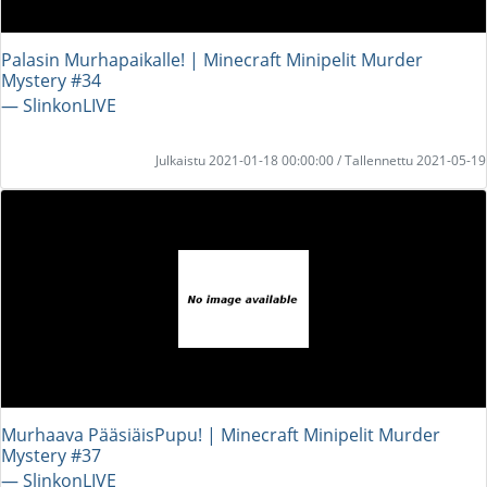
Palasin Murhapaikalle! | Minecraft Minipelit Murder
Mystery #34
― SlinkonLIVE
Julkaistu 2021-01-18 00:00:00 / Tallennettu 2021-05-19
Murhaava PääsiäisPupu! | Minecraft Minipelit Murder
Mystery #37
― SlinkonLIVE