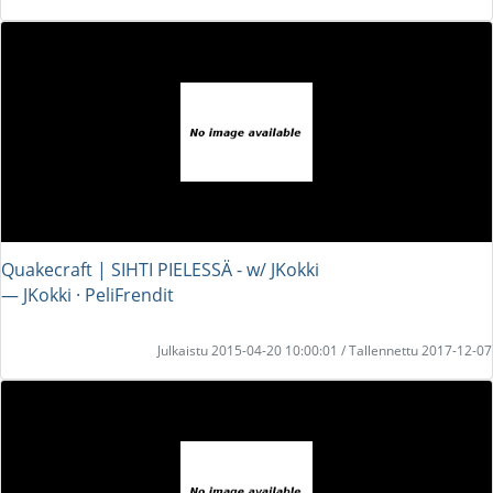
Quakecraft | SIHTI PIELESSÄ - w/ JKokki
― JKokki · PeliFrendit
Julkaistu 2015-04-20 10:00:01 / Tallennettu 2017-12-07