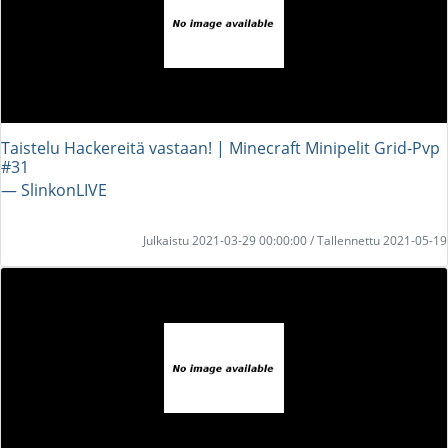
Taistelu Hackereitä vastaan! | Minecraft Minipelit Grid-Pvp
#31
― SlinkonLIVE
Julkaistu 2021-03-29 00:00:00 / Tallennettu 2021-05-19