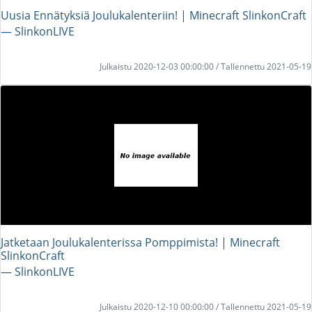
Uusia Ennätyksiä Joulukalenteriin! | Minecraft SlinkonCraft
― SlinkonLIVE
Julkaistu 2020-12-03 00:00:00 / Tallennettu 2021-05-19
Jatketaan Joulukalenterissa Pomppimista! | Minecraft
SlinkonCraft
― SlinkonLIVE
Julkaistu 2020-12-10 00:00:00 / Tallennettu 2021-05-19