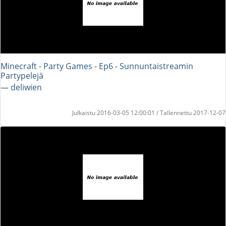
Minecraft - Party Games - Ep6 - Sunnuntaistreamin
Partypelejä
― deliwien
Julkaistu 2016-03-05 12:00:01 / Tallennettu 2017-12-07