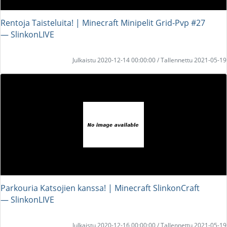
Rentoja Taisteluita! | Minecraft Minipelit Grid-Pvp #27
― SlinkonLIVE
Julkaistu 2020-12-14 00:00:00 / Tallennettu 2021-05-19
Parkouria Katsojien kanssa! | Minecraft SlinkonCraft
― SlinkonLIVE
Julkaistu 2020-12-16 00:00:00 / Tallennettu 2021-05-19