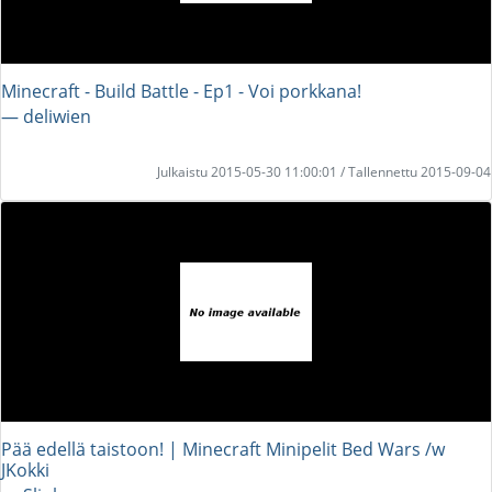
Minecraft - Build Battle - Ep1 - Voi porkkana!
― deliwien
Julkaistu 2015-05-30 11:00:01 / Tallennettu 2015-09-04
Pää edellä taistoon! | Minecraft Minipelit Bed Wars /w
JKokki