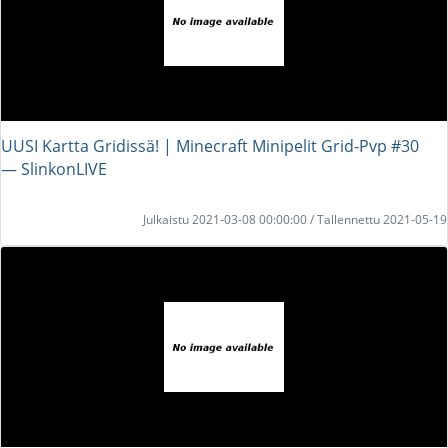
UUSI Kartta Gridissä! | Minecraft Minipelit Grid-Pvp #30
― SlinkonLIVE
Julkaistu 2021-03-08 00:00:00 / Tallennettu 2021-05-19