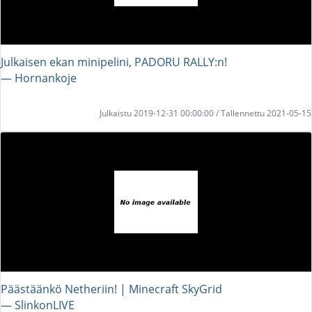
Julkaisen ekan minipelini, PADORU RALLY:n!
― Hornankoje
Julkaistu 2019-12-31 00:00:00 / Tallennettu 2021-05-15
Päästäänkö Netheriin! | Minecraft SkyGrid
― SlinkonLIVE