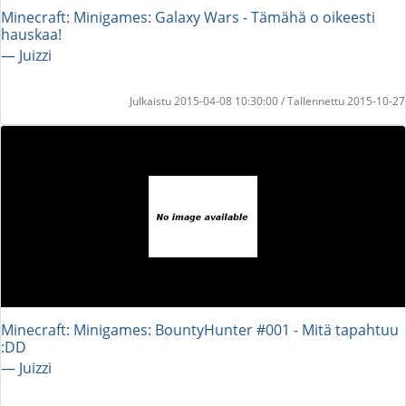
Minecraft: Minigames: Galaxy Wars - Tämähä o oikeesti
hauskaa!
― Juizzi
Julkaistu 2015-04-08 10:30:00 / Tallennettu 2015-10-27
Minecraft: Minigames: BountyHunter #001 - Mitä tapahtuu
:DD
― Juizzi