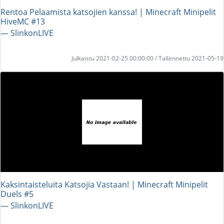
Rentoa Pelaamista katsojien kanssa! | Minecraft Minipelit
HiveMC #13
― SlinkonLIVE
Julkaistu 2021-02-25 00:00:00 / Tallennettu 2021-05-19
Kaksintaisteluita Katsojia Vastaan! | Minecraft Minipelit
Duels #5
― SlinkonLIVE