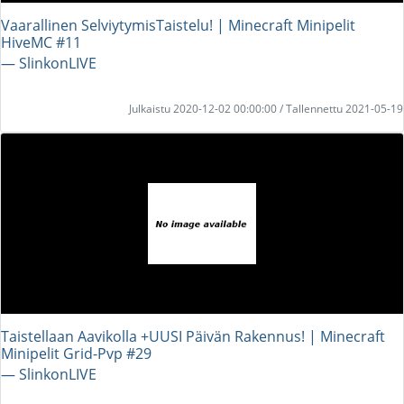
Vaarallinen SelviytymisTaistelu! | Minecraft Minipelit
HiveMC #11
― SlinkonLIVE
Julkaistu 2020-12-02 00:00:00 / Tallennettu 2021-05-19
Taistellaan Aavikolla +UUSI Päivän Rakennus! | Minecraft
Minipelit Grid-Pvp #29
― SlinkonLIVE