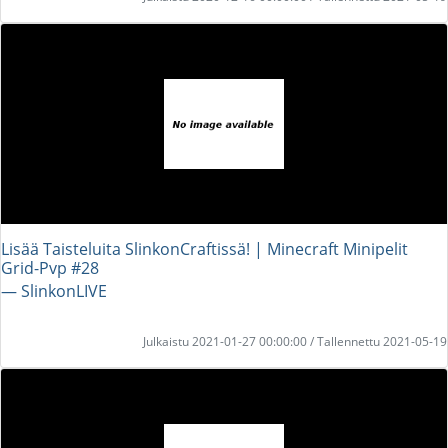
Lisää Taisteluita SlinkonCraftissä! | Minecraft Minipelit
Grid-Pvp #28
― SlinkonLIVE
Julkaistu 2021-01-27 00:00:00 / Tallennettu 2021-05-19