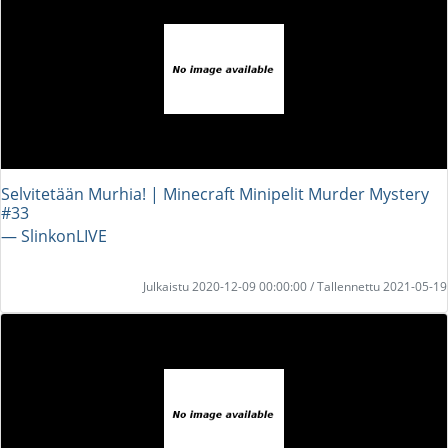
Selvitetään Murhia! | Minecraft Minipelit Murder Mystery
#33
― SlinkonLIVE
Julkaistu 2020-12-09 00:00:00 / Tallennettu 2021-05-19