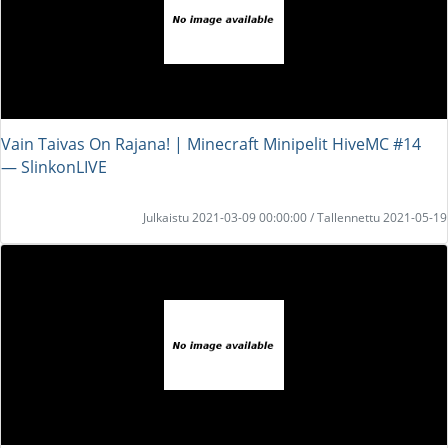
Vain Taivas On Rajana! | Minecraft Minipelit HiveMC #14
― SlinkonLIVE
Julkaistu 2021-03-09 00:00:00 / Tallennettu 2021-05-19