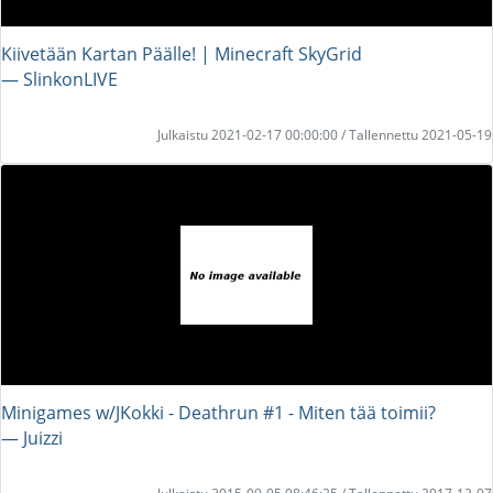
Kiivetään Kartan Päälle! | Minecraft SkyGrid
― SlinkonLIVE
Julkaistu 2021-02-17 00:00:00 / Tallennettu 2021-05-19
Minigames w/JKokki - Deathrun #1 - Miten tää toimii?
― Juizzi