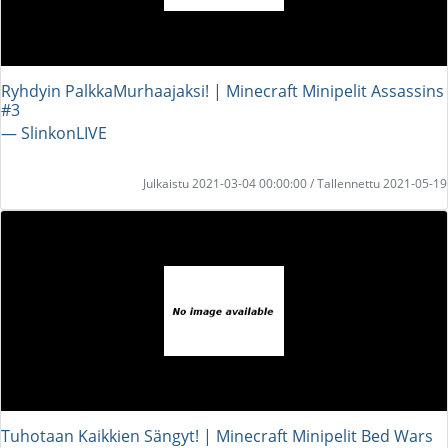
Ryhdyin PalkkaMurhaajaksi! | Minecraft Minipelit Assassins
#3
― SlinkonLIVE
Julkaistu 2021-03-04 00:00:00 / Tallennettu 2021-05-19
Tuhotaan Kaikkien Sängyt! | Minecraft Minipelit Bed Wars