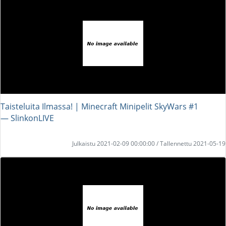
Taisteluita Ilmassa! | Minecraft Minipelit SkyWars #1
― SlinkonLIVE
Julkaistu 2021-02-09 00:00:00 / Tallennettu 2021-05-19